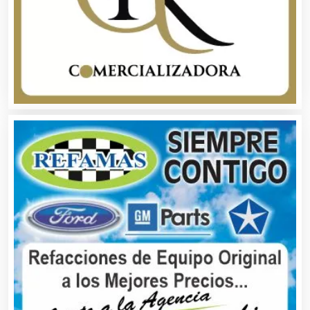
Automóviles Nuevos y Usados
Autopartes Eléctricas
Avaluos
Balnearios
Bancos
Banquetes