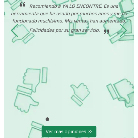
 lo
Recomiendo a YA LO ENCONTRÉ. Es una
ar
herramienta que he usado por muchos años y me ha
Centros Turísticos
 a
funcionado muchísimo. Mis ventas han aumentado.
ue
Felicidades por su gran servicio.
f
es
me
 de
Cerrajerías
 un
dió
Cibercafés
r
uir
Clínicas de Belleza
Clínicas de Rehabilitación
Ver más opiniones >>
Clínicas y Hospitales