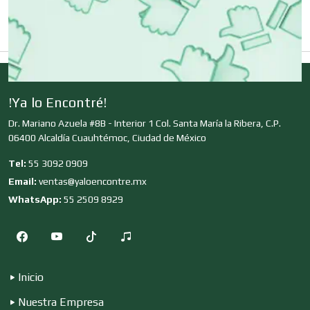
Clubes Deportivos
!Ya lo Encontré!
Cocinas Integrales
Dr. Mariano Azuela #8B - Interior 1 Col. Santa María la Ribera, C.P.
06400 Alcaldía Cuauhtémoc, Ciudad de México
Combustibles y Lubricantes
Tel:
55 3092 0909
Email:
ventas@yaloencontre.mx
WhatsApp:
55 2509 8929
Compresores de aire
Computadoras
Inicio
Nuestra Empresa