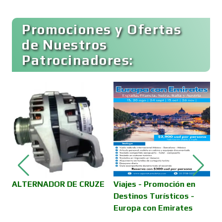
Buceo
Promociones y Ofertas
de Nuestros
Patrocinadores:
Cafeterías
Cajas de Ahorro
V
D
R
Cámaras de Comercio
Camiones para Fletes
ALTERNADOR DE CRUZE
Viajes - Promoción en
Destinos Turísticos -
Europa con Emirates
Cancelería de Aluminio