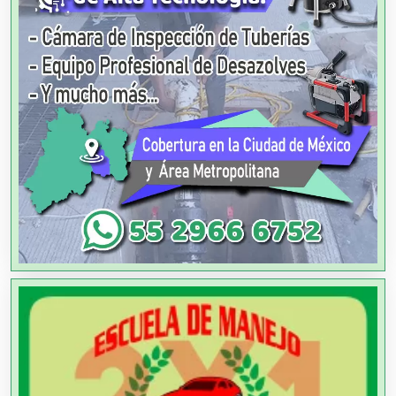
Agricultura y Ganadería
Agua Purificada
Aire Acondicionado
Alarmas
Albercas
Alimentos