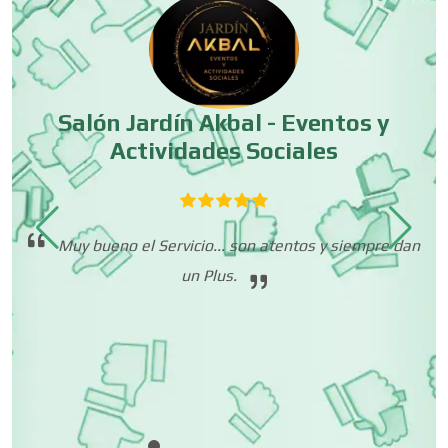
Cristalerías
Cromadoras
Salón Jardín Akbal - Eventos y
Actividades Sociales
Decoración de Interiores
que
Muy bueno el Servicio... son atentos y siempre dan
Dentistas
ta
un Plus.
 mí
o.
Deportes
ni
Depósitos Dentales