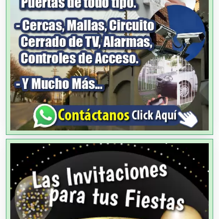
Alta Costura
Aluminio
Ambulancias
Análisis Clínicos
Análisis de Aguas
Animadores de Eventos