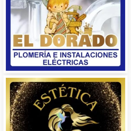
Bebidas
Belleza
Bordados y Estampados
Boutiques
Buceo
Cafeterías