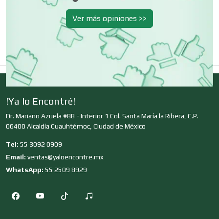
Dermatólogos
Ver más opiniones >>
Desarrollo de Software
Desperdicios Industriales
!Ya lo Encontré!
Dr. Mariano Azuela #8B - Interior 1 Col. Santa María la Ribera, C.P.
06400 Alcaldía Cuauhtémoc, Ciudad de México
Dulcerías
Tel:
55 3092 0909
Email:
ventas@yaloencontre.mx
Edecanes
WhatsApp:
55 2509 8929
Editores