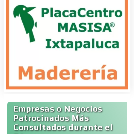
Cerrajerías
Cibercafés
Clínicas de Belleza
Clínicas de Rehabilitación
Clínicas y Hospitales
Empresas o Negocios
Clubes Deportivos
Patrocinados Más
Consultados durante el