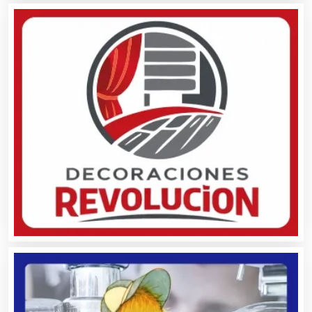
Avaluos
Balnearios
Bancos
Banquetes
Bares y Cantinas
Basculas