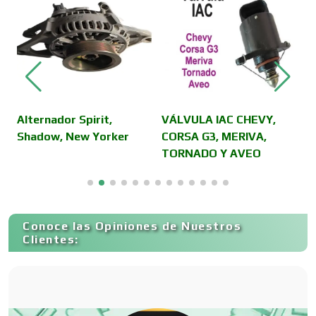
Contadores
Control de Plagas
Conversiones Automotrices
Alternador Spirit,
VÁLVULA IAC CHEVY,
V
Shadow, New Yorker
CORSA G3, MERIVA,
D
TORNADO Y AVEO
C
Copiadoras
Cortinas, Persianas y Alfombras
Conoce las Opiniones de Nuestros
Clientes:
Cremerías y Salchichonerías