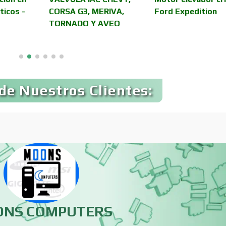
Automatización
Usados
ticos -
CORSA G3, MERIVA,
Ford Expedition
TORNADO Y AVEO
Avaluos
Balnearios
Banquetes
Bares y Cantinas
de Nuestros Clientes:
Bebidas
Belleza
Boutiques
Buceo
Cajas de Ahorro
Cámaras de Comer
NS COMPUTERS