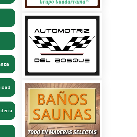
anza
cidad
adería