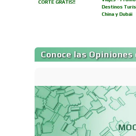
Autobuses
CORTE GRATIS!!
urísticos -
Destinos Turís
n Emirates
China y Dubái
Autopartes Eléctricas
Bancos
Conoce las Opiniones 
Basculas
Bordados y
Estampados
Cafeterías
MOO