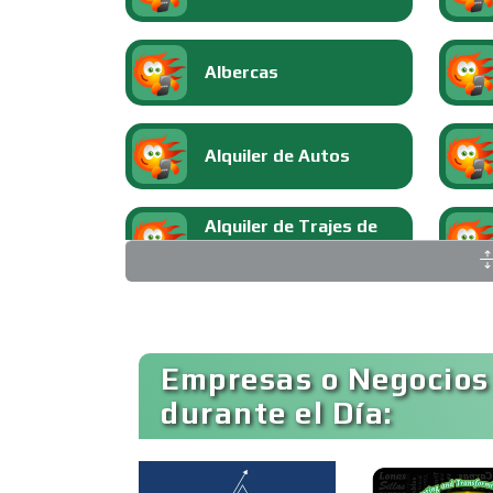
Albercas
Alquiler de Autos
Alquiler de Trajes de
Etiqueta
Ambulancias
Empresas o Negocios
durante el Día:
Animadores de Eventos
Artes Gráficas