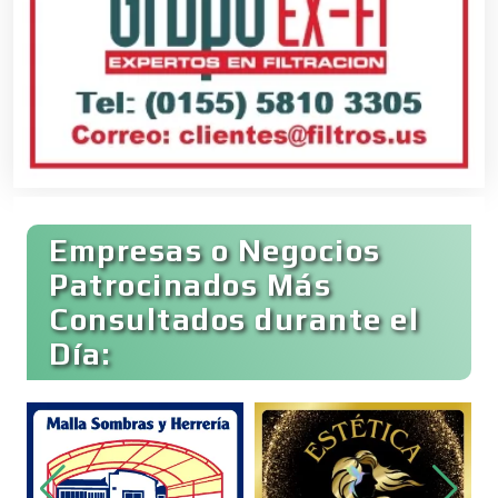
Banquetes
Bares y Cantinas
Empresas o Negocios
Basculas
Patrocinados Más
Consultados durante el
Bebidas
Día:
Belleza