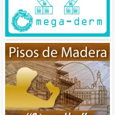
Aire Acondicionado
Alarmas
Albercas
Alimentos
Almacenaje
Alquiler de Autos