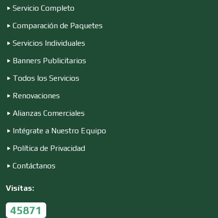
Servicio Completo
Computadoras
Comparación de Paquetes
Servicios Individuales
Conferencias Empresariales
Banners Publicitarios
Todos los Servicios
Construcciones en General
Renovaciones
Alianzas Comerciales
Contadores
Intégrate a Nuestro Equipo
Política de Privacidad
Control de Plagas
Contáctanos
Visítas:
Conversiones Automotrices
45871