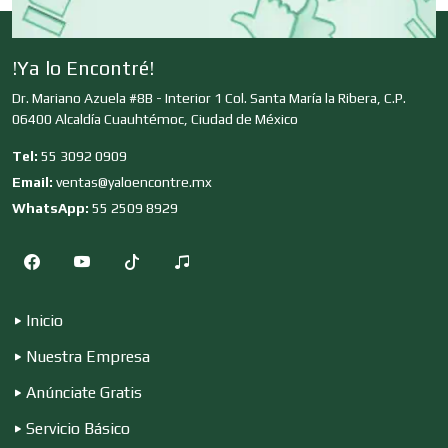
Clínicas de Rehabilitación
!Ya lo Encontré!
Dr. Mariano Azuela #8B - Interior 1 Col. Santa María la Ribera, C.P.
Clínicas y Hospitales
06400 Alcaldía Cuauhtémoc, Ciudad de México
Tel:
55 3092 0909
Clubes Deportivos
Email:
ventas@yaloencontre.mx
WhatsApp:
55 2509 8929
Cocinas Integrales
Inicio
Combustibles y Lubricantes
Nuestra Empresa
Anúnciate Gratis
Compresores de aire
Servicio Básico