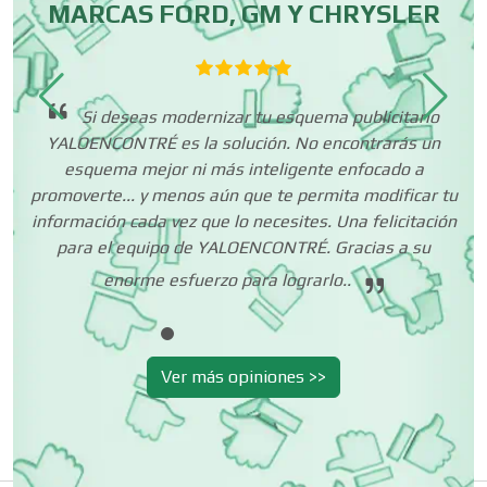
MARCAS FORD, GM Y CHRYSLER
Centros de Espectáculos
é!,
Centros de Nutrición
Si deseas modernizar tu esquema publicitario
a
YALOENCONTRÉ es la solución. No encontrarás un
ico
esquema mejor ni más inteligente enfocado a
Centros Turísticos
promoverte... y menos aún que te permita modificar tu
información cada vez que lo necesites. Una felicitación
para el equipo de YALOENCONTRÉ. Gracias a su
Cerrajerías
enorme esfuerzo para lograrlo..
ni
Cibercafés
Ver más opiniones >>
Clínicas de Belleza