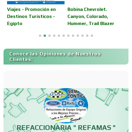
Camiones para Fletes
Viajes - Promoción en
Bobina Chevrolet.
Destinos Turísticos -
Canyon, Colorado,
Egipto
Hummer, Trail Blazer
Cancelería de Aluminio
Capacitación
Conoce las Opiniones de Nuestros
Clientes:
Carnicerías
Carpinterías
Centros Comerciales
REFACCIONARIA " REFAMAS "