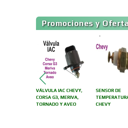
Artículos para el Hogar
Promociones y Oferta
Artículos Publicitarios
Asesoría Fiscal
Asociaciones
Empresariales
Spirit,
VÁLVULA IAC CHEVY,
SENSOR DE
Autobuses
ew Yorker
CORSA G3, MERIVA,
TEMPERATUR
TORNADO Y AVEO
CHEVY
Autopartes Eléctricas