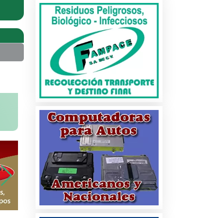
na
ados