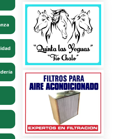
anza
cidad
adería