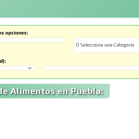
os opciones:
Ó Selecciona una Categoría
Ó Selecciona una Categoría
l):
Selecciona un Municipio
de Alimentos en Puebla: