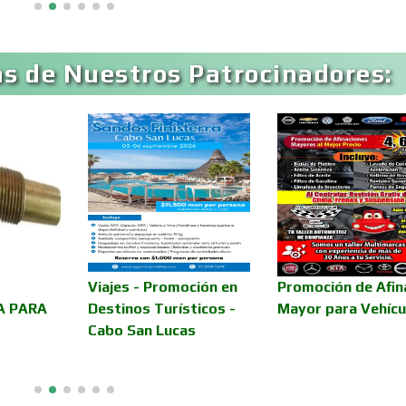
Artículos para Regalos
Artículos Persona
s de Nuestros Patrocinadores:
Aseguradoras
Asesores Técnico
Asilos
Asociaciones Civil
Audio, Sonido e
Audios para Even
Iluminación
Automóviles Nuev
Viajes - Promoción en
Promoción de Afin
Automatización
Usados
A PARA
Destinos Turísticos -
Mayor para Vehícu
Cabo San Lucas
Avaluos
Balnearios