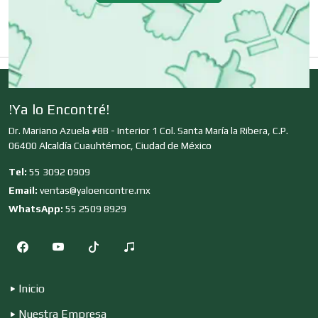
Clínicas y Hospitales
Clubes Deportivos
!Ya lo Encontré!
Dr. Mariano Azuela #8B - Interior 1 Col. Santa María la Ribera, C.P.
Cocinas Integrales
06400 Alcaldía Cuauhtémoc, Ciudad de México
Tel:
55 3092 0909
Email:
ventas@yaloencontre.mx
Combustibles y Lubricantes
WhatsApp:
55 2509 8929
Compresores de aire
Inicio
Computadoras
Nuestra Empresa