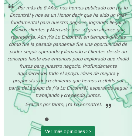
ños
Por más de 8 Años nos hemos publicado con ¡Ya lo
Centros de Nutrición
ad
Encontré! y nos es un Honor decir que ha sido un Pilar
tes
fundamental para nuestro negocio, logrando llegar a
nuevos clientes y Mercados por su gran alcance que
Centros Turísticos
representa. Aún ¡Ya Lo Encontré! en tiempos difíciles
como fue la pasada pandemia fue una oportunidad de
poder seguir operando y llegando a Clientes desde un
concepto hasta ese entonces poco explorado que rindió
Cerrajerías
frutos para nuestro negocio. Profundamente
agradecemos todo el apoyo, ideas de mejora y
propuestas de crecimiento que hemos recibido por
Cibercafés
parte del equipo de ¡Ya Lo Encontré!, esperando seguir
trabajando y creciendo juntos.
Gracias por tanto, ¡Ya Lo Encontré!.
Clínicas de Belleza
Clínicas de Rehabilitación
Ver más opiniones >>