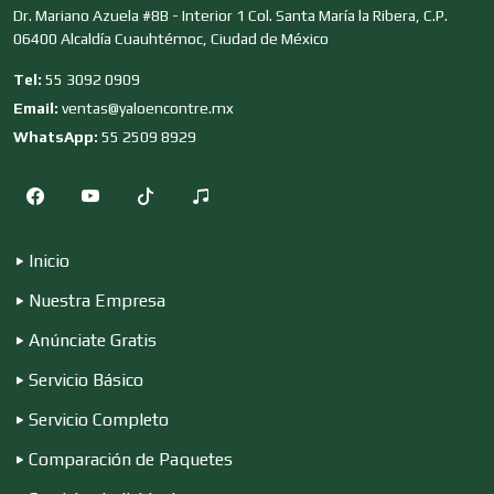
Dr. Mariano Azuela #8B - Interior 1 Col. Santa María la Ribera, C.P.
06400 Alcaldía Cuauhtémoc, Ciudad de México
Editores
Tel:
55 3092 0909
Email:
ventas@yaloencontre.mx
WhatsApp:
55 2509 8929
Electricidad y Plomería
Electrodomésticos
Inicio
Nuestra Empresa
Electrónica
Anúnciate Gratis
Servicio Básico
Elevadores y Ascensores
Servicio Completo
Comparación de Paquetes
Empaques y Embalajes