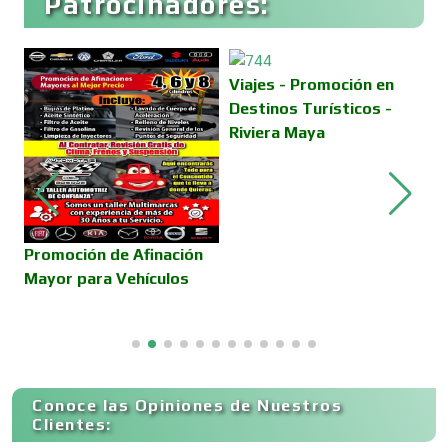
Patrocinadores:
Construcciones en General
Viajes - Promoción en
Contadores
Destinos Turísticos -
Riviera Maya
Control de Plagas
Conversiones Automotrices
finación
Viajes - Promoción 
ículos
Destinos Turísticos 
Colombia
Copiadoras
Cortinas, Persianas y Alfombras
Conoce las Opiniones de Nuestros
Clientes: