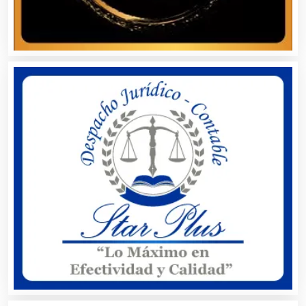
Autopartes Eléctricas
Avaluos
Balnearios
Bancos
Banquetes
Bares y Cantinas