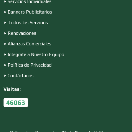
Servicios Individuales
Banners Publicitarios
Empresas de Limpieza
Todos los Servicios
Renovaciones
Energía Solar
Alianzas Comerciales
Intégrate a Nuestro Equipo
Enfermedades de la Piel
Política de Privacidad
Contáctanos
Enfermeras
Visítas:
46063
Envases y Empaques
Equipos contra Incendios