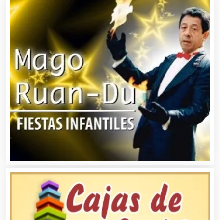
Basculas
Bebidas
Belleza
Bordados y Estampados
Boutiques
Buceo