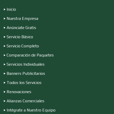
Inicio
Desperdicios Industriales
Nuestra Empresa
Anúnciate Gratis
Dulcerías
Servicio Básico
Servicio Completo
Comparación de Paquetes
Edecanes
Servicios Individuales
Banners Publicitarios
Editores
Todos los Servicios
Renovaciones
Electricidad y Plomería
Alianzas Comerciales
Intégrate a Nuestro Equipo
Electrodomésticos