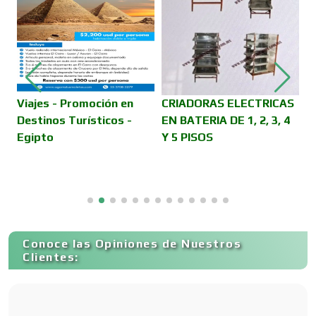
Compresores de aire
Computadoras
Viajes - Promoción en
CRIADORAS ELECTRICAS
A
Destinos Turísticos -
EN BATERIA DE 1, 2, 3, 4
Egipto
Y 5 PISOS
Conferencias Empresariales
Construcciones en General
Conoce las Opiniones de Nuestros
Contadores
Clientes:
Control de Plagas