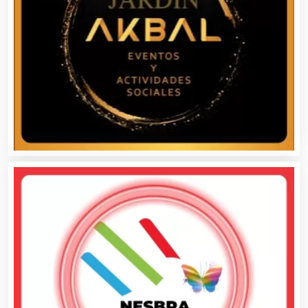
Balnearios
Bancos
Banquetes
Bares y Cantinas
Basculas
Bebidas