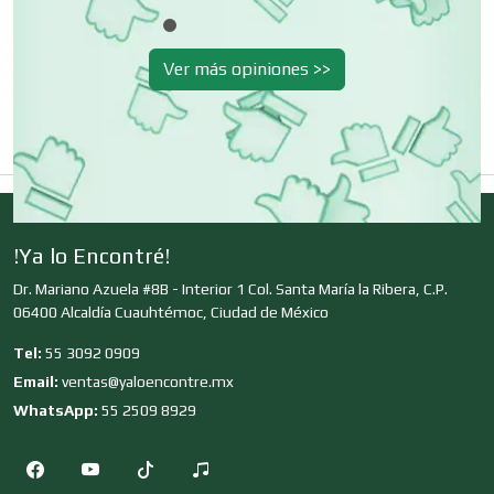
Decoración de Interiores
Ver más opiniones >>
Dentistas
Deportes
!Ya lo Encontré!
Dr. Mariano Azuela #8B - Interior 1 Col. Santa María la Ribera, C.P.
06400 Alcaldía Cuauhtémoc, Ciudad de México
Depósitos Dentales
Tel:
55 3092 0909
Email:
ventas@yaloencontre.mx
Dermatólogos
WhatsApp:
55 2509 8929
Desarrollo de Software