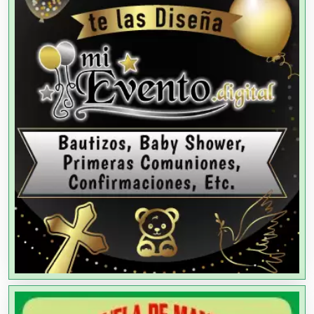
Agua Purificada
Aire Acondicionado
Alarmas
Albercas
Alimentos
Almacenaje