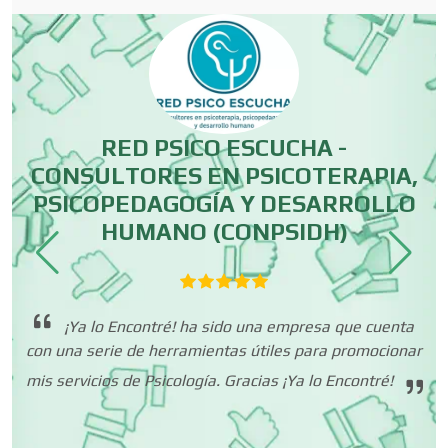
Conversiones Automotrices
Copiadoras
RED PSICO ESCUCHA -
R
CONSULTORES EN PSICOTERAPIA,
PSICOPEDAGOGÍA Y DESARROLLO
Cortinas, Persianas y Alfombras
HUMANO (CONPSIDH)
o
Cremerías y Salchichonerías
n
¡Ya lo Encontré! ha sido una empresa que cuenta
 tu
con una serie de herramientas útiles para promocionar
Cristalerías
ión
mis servicios de Psicología. Gracias ¡Ya lo Encontré!
Cromadoras