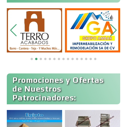
Clínicas de Belleza
Clínicas de Rehabilitación
Clínicas y Hospitales
Clubes Deportivos
Promociones y Ofertas
de Nuestros
Patrocinadores:
Cocinas Integrales
Combustibles y Lubricantes