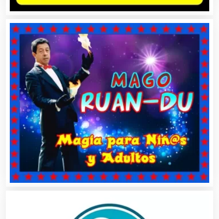
Cámaras de Comercio
Camiones para Fletes
Cancelería de Aluminio
Capacitación
Carnicerías
Carpinterías