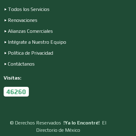
Todos los Servicios
Renovaciones
Control de Plagas
Alianzas Comerciales
Intégrate a Nuestro Equipo
Conversiones Automotrices
Política de Privacidad
Contáctanos
Copiadoras
Visítas:
Cortinas, Persianas y Alfombras
46260
Cremerías y Salchichonerías
©
Derechos Reservados
!Ya lo Encontré!
El
Directorio de México