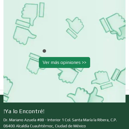
Cibercafés
Clínicas de Belleza
Clínicas de Rehabilitación
Ver más opiniones >>
Clínicas y Hospitales
Clubes Deportivos
!Ya lo Encontré!
Dr. Mariano Azuela #8B - Interior 1 Col. Santa María la Ribera, C.P.
Cocinas Integrales
06400 Alcaldía Cuauhtémoc, Ciudad de México