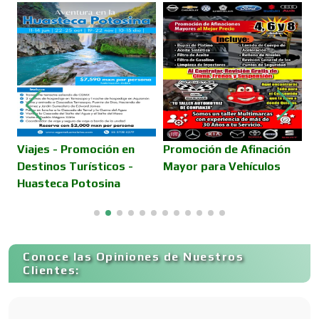
Cajas de Ahorro
Cámaras de Comercio
Camiones para Fletes
Viajes - Promoción en
Promoción de Afinación
B
Destinos Turísticos -
Mayor para Vehículos
C
Huasteca Potosina
H
Cancelería de Aluminio
Capacitación
Conoce las Opiniones de Nuestros
Clientes:
Carnicerías