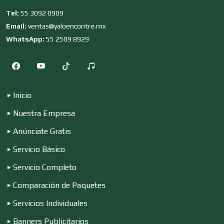
Tel:
55 3092 0909
Email:
ventas@yaloencontre.mx
Combustibles y Lubricantes
WhatsApp:
55 2509 8929
Compresores de aire
Inicio
Computadoras
Nuestra Empresa
Anúnciate Gratis
Conferencias Empresariales
Servicio Básico
Servicio Completo
Construcciones en General
Comparación de Paquetes
Servicios Individuales
Contadores
Banners Publicitarios