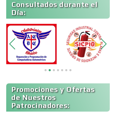
Consultados durante el
Bebidas
Día:
Belleza
Bordados y Estampados
Boutiques
Buceo
Promociones y Ofertas
de Nuestros
Patrocinadores:
Cafeterías