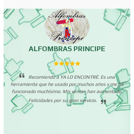
Carpinterías
Centros Comerciales
ALFOMBRAS PRINCIPE
Centros de Espectáculos
Recomiendo a YA LO ENCONTRÉ. Es una
Centros de Nutrición
herramienta que he usado por muchos años y me ha
e
funcionado muchísimo. Mis ventas han aumentado.
t
olo
c
Felicidades por su gran servicio.
Centros Turísticos
tán
na.
Cerrajerías