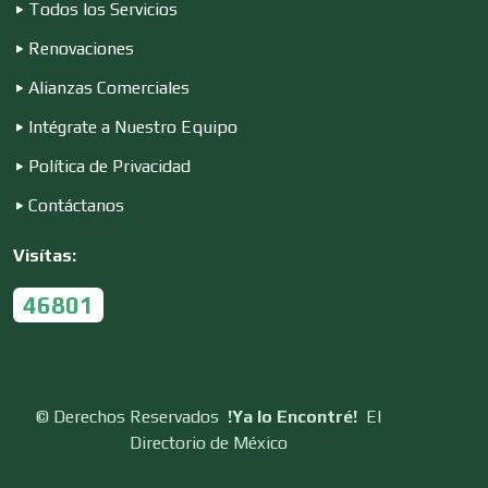
Todos los Servicios
Renovaciones
Conversiones Automotrices
Alianzas Comerciales
Intégrate a Nuestro Equipo
Copiadoras
Política de Privacidad
Contáctanos
Cortinas, Persianas y Alfombras
Visítas:
46801
Cremerías y Salchichonerías
Cristalerías
©
Derechos Reservados
!Ya lo Encontré!
El
Directorio de México