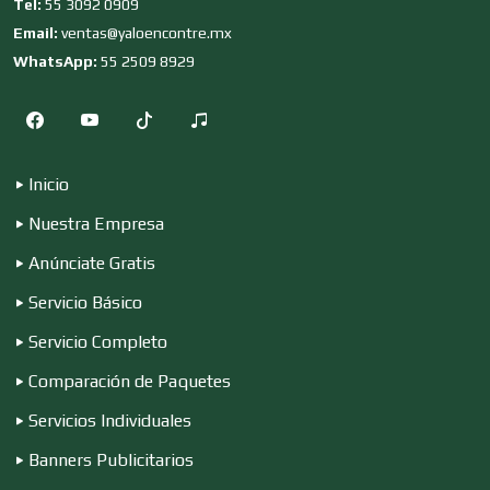
Tel:
55 3092 0909
Email:
ventas@yaloencontre.mx
WhatsApp:
55 2509 8929
Compresores de aire
Computadoras
Inicio
Nuestra Empresa
Conferencias Empresariales
Anúnciate Gratis
Servicio Básico
Construcciones en General
Servicio Completo
Comparación de Paquetes
Contadores
Servicios Individuales
Banners Publicitarios
Control de Plagas