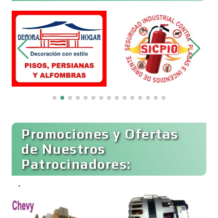
Belleza
Bordados y Estampados
Boutiques
Buceo
Promociones y Ofertas
de Nuestros
Patrocinadores:
Cafeterías
Cajas de Ahorro
T
P