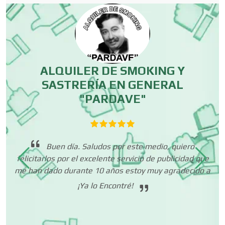
Centros Comerciales
Centros de Espectáculos
ALQUILER DE SMOKING Y
SASTRERÍA EN GENERAL
C
"PARDAVE"
Centros de Nutrición
cer
Centros Turísticos
 es
Buen día. Saludos por este medio, quiero
to
felicitarlos por el excelente servicio de publicidad que
ias
me han dado durante 10 años estoy muy agradecido a
co
Cerrajerías
¡Ya lo Encontré!
mi
Cibercafés