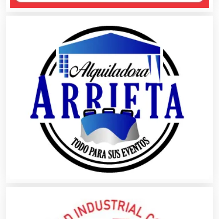
Audios para Eventos
Autobuses
Automatización
Automóviles Nuevos y Usados
Autopartes Eléctricas
Avaluos