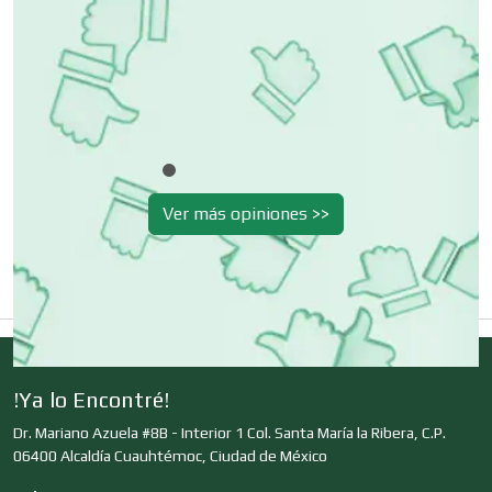
Clínicas de Belleza
Clínicas de Rehabilitación
Ver más opiniones >>
Clínicas y Hospitales
Clubes Deportivos
!Ya lo Encontré!
Cocinas Integrales
Dr. Mariano Azuela #8B - Interior 1 Col. Santa María la Ribera, C.P.
06400 Alcaldía Cuauhtémoc, Ciudad de México
Combustibles y Lubricantes