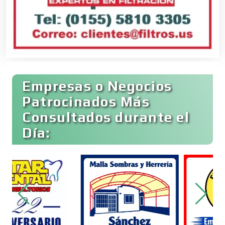
Banquetes
Bares y Cantinas
Empresas o Negocios
Basculas
Patrocinados Más
Consultados durante el
Bebidas
Día:
Belleza
Bordados y Estampados