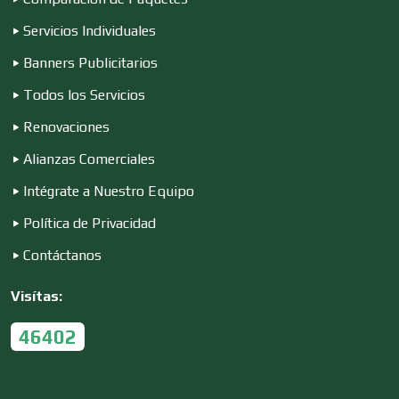
Servicios Individuales
Conferencias Empresariales
Banners Publicitarios
Todos los Servicios
Construcciones en General
Renovaciones
Alianzas Comerciales
Contadores
Intégrate a Nuestro Equipo
Política de Privacidad
Control de Plagas
Contáctanos
Visítas:
Conversiones Automotrices
46402
Copiadoras