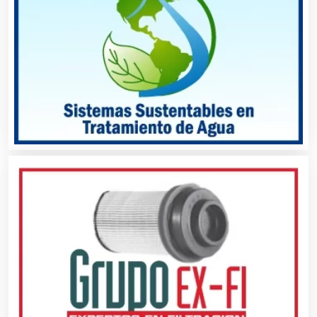
Automatización
Automóviles Nuevos y Usados
Autopartes Eléctricas
Avaluos
Balnearios
Bancos