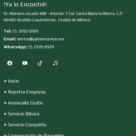
!Ya lo Encontré!
Dr. Mariano Azuela #8B - Interior 1 Col. Santa María la Ribera, C.P.
Clínicas y Hospitales
06400 Alcaldía Cuauhtémoc, Ciudad de México
Tel:
55 3092 0909
Clubes Deportivos
Email:
ventas@yaloencontre.mx
WhatsApp:
55 2509 8929
Cocinas Integrales
Inicio
Combustibles y Lubricantes
Nuestra Empresa
Anúnciate Gratis
Compresores de aire
Servicio Básico
Servicio Completo
Computadoras
Comparación de Paquetes