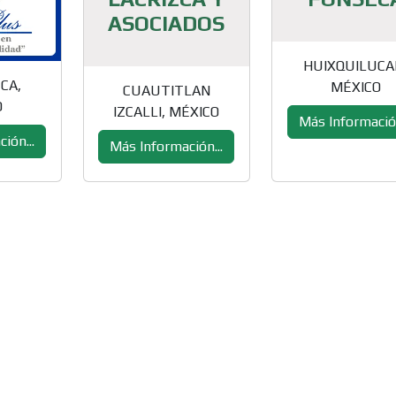
ASOCIADOS
HUIXQUILUCA
CA,
MÉXICO
CUAUTITLAN
O
IZCALLI, MÉXICO
Más Información
ión...
Más Información...