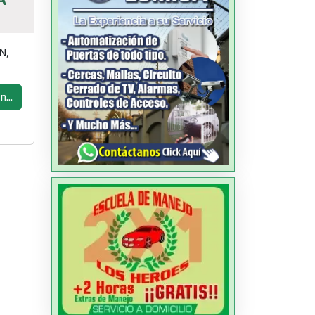
N,
...