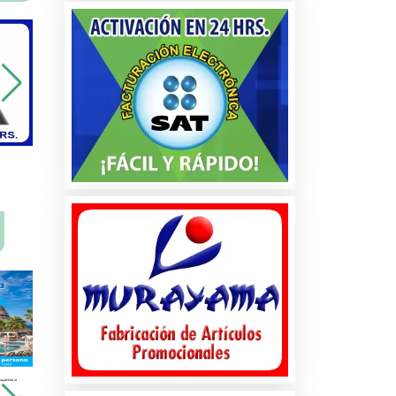
na
ados
les
s
es
tos