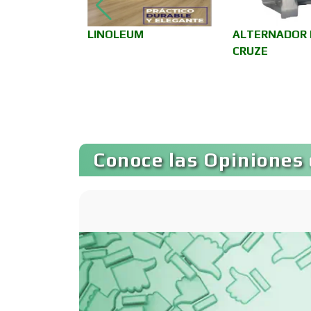
superior
LINOLEUM
ALTERNADOR 
Autobuses
motor Ford
CRUZE
Autopartes Eléctricas
Bancos
Conoce las Opiniones 
Basculas
Bordados y
Estampados
Cafeterías