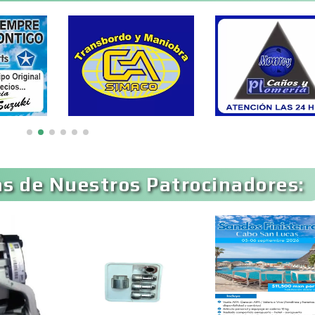
Artesanías
Artículos de Ofici
Artículos Deportivos
Artículos Import
Artículos para Regalos
Artículos Persona
s de Nuestros Patrocinadores:
Aseguradoras
Asesores Técnico
Asilos
Asociaciones Civil
Audio, Sonido e
Audios para Even
Iluminación