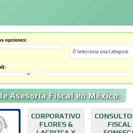
os opciones:
Ó Selecciona una Categoría
Ó Selecciona una Categoría
l):
Selecciona un Municipio
e Asesoría Fiscal en México:
CORPORATIVO
CONSULTO
FLORES &
FISCAL
LACRIZCA Y
FONSEC