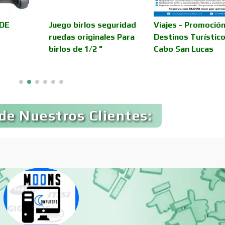
Automóviles Nuev
DE
Juego birlos seguridad
Viajes - Promoción
Automatización
Usados
ruedas originales Para
Destinos Turístico
birlos de 1/2 "
Cabo San Lucas
Avaluos
Balnearios
Banquetes
Bares y Cantinas
de Nuestros Clientes:
Bebidas
Belleza
Boutiques
Buceo
Cajas de Ahorro
Cámaras de Comer