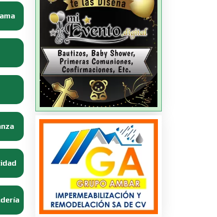
Dama
anza
cidad
adería