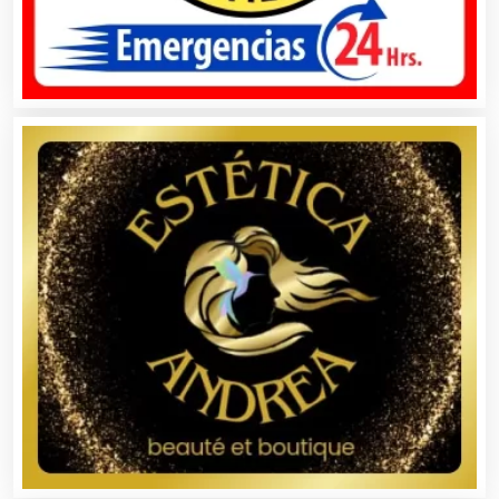
Alarmas
Albercas
Alimentos
Almacenaje
Alquiler de Autos
Alquiler de Equipos para Fiestas