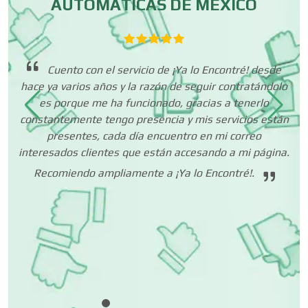
AUTOMATICAS DE MÉXICO
Centros de Nutrición
te
n a
co
Cuento con el servicio de ¡Ya lo Encontré! desde
Centros Turísticos
s y
hace ya varios años y la razón de seguir contratándolo
es porque me ha funcionado, gracias a tenerlo
constantemente tengo presencia y mis servicios están
Cerrajerías
presentes, cada día encuentro en mi correo
interesados clientes que están accesando a mi página.
Recomiendo ampliamente a ¡Ya lo Encontré!.
Cibercafés
Clínicas de Belleza
Clínicas de Rehabilitación