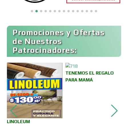
Boutiques
Buceo
Promociones y Ofertas
de Nuestros
Patrocinadores:
Cafeterías
Cajas de Ahorro
TENEMOS EL REGALO
PARA MAMÁ
Cámaras de Comercio
Camiones para Fletes
2
LINOLEUM
V