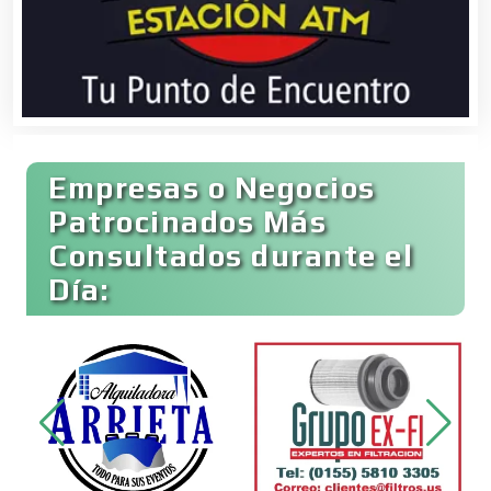
Banquetes
Bares y Cantinas
Empresas o Negocios
Basculas
Patrocinados Más
Consultados durante el
Bebidas
Día:
Belleza
Bordados y Estampados