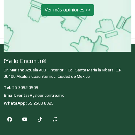
Ver más opiniones >>
Clínicas y Hospitales
Clubes Deportivos
!Ya lo Encontré!
Cocinas Integrales
Dr. Mariano Azuela #8B - Interior 1 Col. Santa María la Ribera, C.P.
06400 Alcaldía Cuauhtémoc, Ciudad de México
Combustibles y Lubricantes
Tel:
55 3092 0909
Email:
ventas@yaloencontre.mx
WhatsApp:
55 2509 8929
Compresores de aire
Computadoras