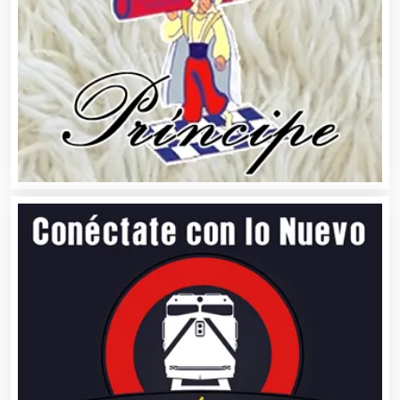
Automatización
Automóviles Nuevos y Usados
Autopartes Eléctricas
Avaluos
Balnearios
Bancos