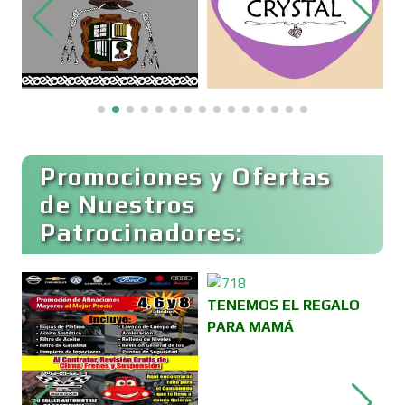
Bordados y Estampados
Boutiques
Buceo
Promociones y Ofertas
de Nuestros
Patrocinadores:
Cafeterías
Cajas de Ahorro
TENEMOS EL REGALO
PARA MAMÁ
Cámaras de Comercio