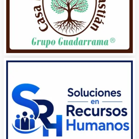
Aire Acondicionado
Alarmas
Albercas
Alimentos
Almacenaje
Alquiler de Autos