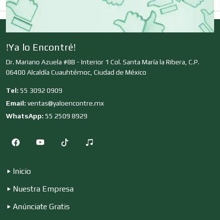
Clínicas de Rehabilitación
!Ya lo Encontré!
Dr. Mariano Azuela #8B - Interior 1 Col. Santa María la Ribera, C.P.
Clínicas y Hospitales
06400 Alcaldía Cuauhtémoc, Ciudad de México
Tel:
55 3092 0909
Clubes Deportivos
Email:
ventas@yaloencontre.mx
WhatsApp:
55 2509 8929
Cocinas Integrales
Inicio
Combustibles y Lubricantes
Nuestra Empresa
Anúnciate Gratis
Compresores de aire