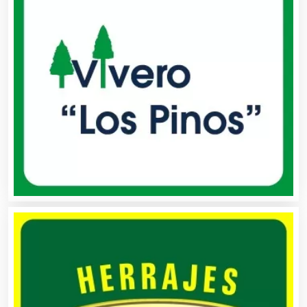
Autobuses
Automatización
Automóviles Nuevos y Usados
Autopartes Eléctricas
Avaluos
Balnearios