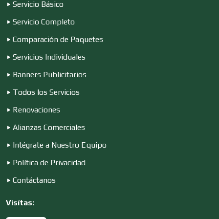
Servicio Básico
Servicio Completo
Computadoras
Comparación de Paquetes
Servicios Individuales
Conferencias Empresariales
Banners Publicitarios
Todos los Servicios
Construcciones en General
Renovaciones
Alianzas Comerciales
Contadores
Intégrate a Nuestro Equipo
Política de Privacidad
Control de Plagas
Contáctanos
Visítas:
Conversiones Automotrices