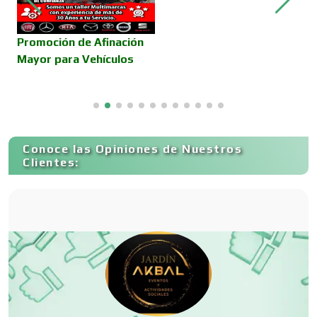
Camiones para Fletes
E
Promoción de Afinación
V
Mayor para Vehículos
C
T
Cancelería de Aluminio
Capacitación
Conoce las Opiniones de Nuestros
Clientes:
Carnicerías
Carpinterías
Centros Comerciales