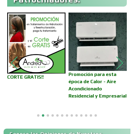
Cafeterías
Cajas de Ahorro
Cámaras de Comercio
Camiones para Fletes
Promoción para esta
L
CORTE GRATIS!!
época de Calor - Aire
Acondicionado
Cancelería de Aluminio
Residencial y Empresarial
Capacitación
Conoce las Opiniones de Nuestros