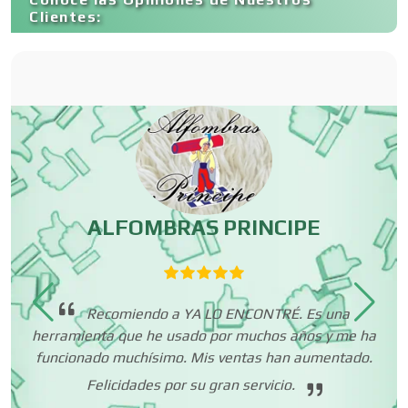
Carnicerías
Clientes:
Carpinterías
Centros Comerciales
Centros de Espectáculos
ALFOMBRAS PRINCIPE
Centros de Nutrición
Recomiendo a YA LO ENCONTRÉ. Es una
herramienta que he usado por muchos años y me ha
En
Centros Turísticos
funcionado muchísimo. Mis ventas han aumentado.
mi
m
Felicidades por su gran servicio.
ue
co
o a