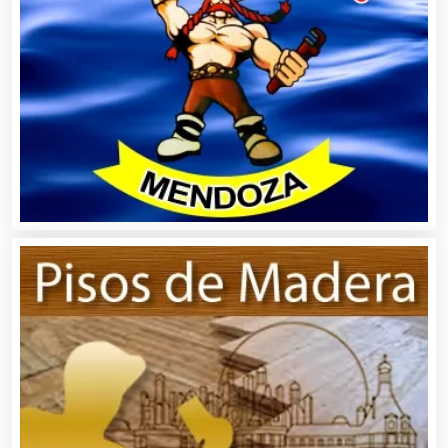
Aseguradoras
Asesores Técnicos
Asesoría Fiscal
Asilos
Asociaciones Civiles
Asociaciones Empresariales