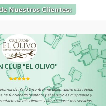
Banquetes
Bares y Cantinas
de Nuestros Clientes:
Bebidas
Belleza
Boutiques
Buceo
Cajas de Ahorro
Cámaras de Comer
 CLUB "EL OLIVO"
Cancelería de Aluminio
Capacitación
ataforma de ¡Ya lo Encontré! me desenvuelvo más rápido
Carpinterías
Centros Comercia
e ha funcionado bastante y el servicio es muy rápido y
ontacto con mis clientes y dar a conocer mis servicios.