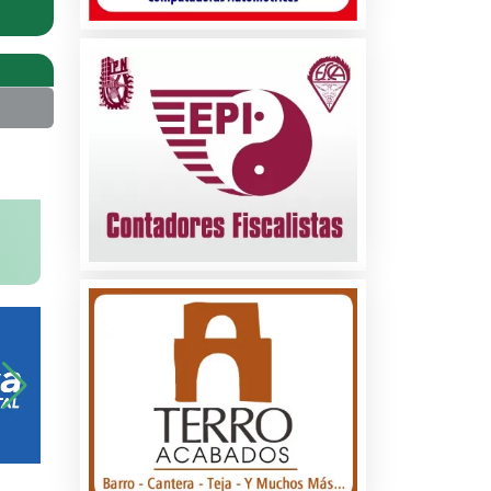
na
ados