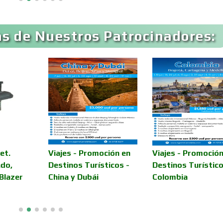
Artículos para Regalos
Artículos Persona
s de Nuestros Patrocinadores:
Aseguradoras
Asesores Técnico
Asilos
Asociaciones Civil
Audio, Sonido e
Audios para Even
Iluminación
Automóviles Nuev
et.
Viajes - Promoción en
Viajes - Promoción
Automatización
Usados
ado,
Destinos Turísticos -
Destinos Turístico
Blazer
China y Dubái
Colombia
Avaluos
Balnearios