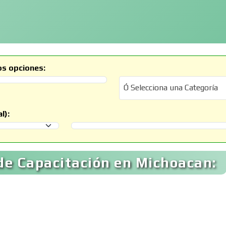
os opciones:
Ó Selecciona una Categoría
Ó Selecciona una Categoría
l):
Selecciona un Municipio
de Capacitación en Michoacan: