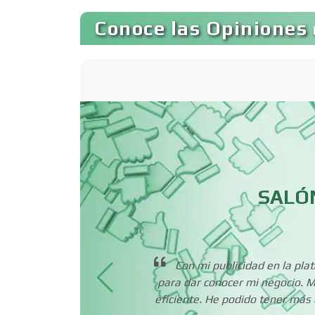
Bancos
Conoce las Opiniones 
Basculas
Bordados y
Estampados
Cafeterías
LTOS
SALÓN
Camiones para Fletes
que es
Con mi publicidad en la pl
Carnicerías
a
para dar conocer mi negocio. M
eficiente. He podido tener más c