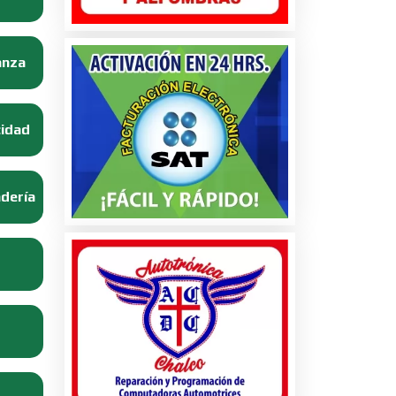
anza
cidad
adería