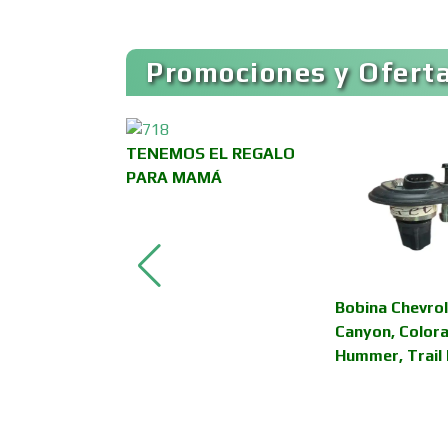
Artículos para el Hogar
Promociones y Oferta
Artículos Publicitarios
TENEMOS EL REGALO
Asesoría Fiscal
PARA MAMÁ
Asociaciones
Empresariales
 para esta
Bobina Chevrol
Autobuses
alor - Aire
Canyon, Color
nado
Hummer, Trail 
 y
Autopartes Eléctricas
al