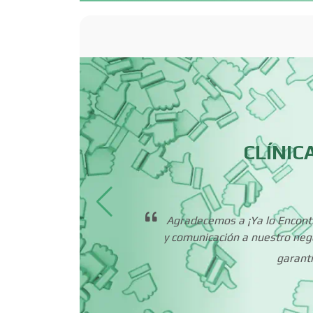
Bordados y
Estampados
Cafeterías
CLÍNIC
Camiones para Fletes
Carnicerías
os muy
Agradecemos a ¡Ya lo Encontré
poyo.
y comunicación a nuestro neg
Centros de
garantí
Espectáculos
Cerrajerías