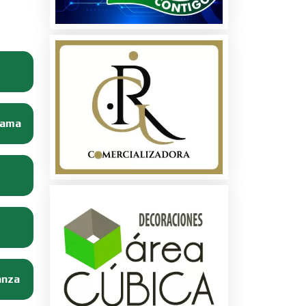
Dama
anza