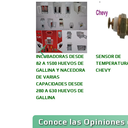
Asesoría Fiscal
Asociaciones
Empresariales
ador cristal
INCUBADORAS DESDE
SENSOR DE
Autobuses
ition
82 A 1500 HUEVOS DE
TEMPERATUR
GALLINA Y NACEDORA
CHEVY
DE VARIAS
Autopartes Eléctricas
CAPACIDADES DESDE
280 A 630 HUEVOS DE
GALLINA
Bancos
Conoce las Opiniones 
Basculas