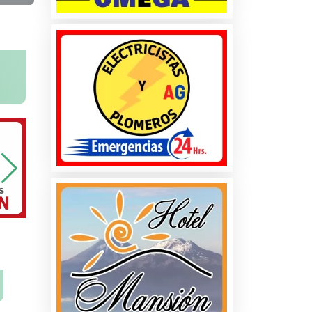
na
ados
les
s