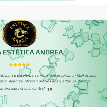
Boutiques
Buceo
Cajas de Ahorro
Cámaras de Comer
A ESTÉTICA ANDREA
Cancelería de Aluminio
Capacitación
Carpinterías
Centros Comercia
! por su excelente servicio, que propicia un fácil acceso
ocio. Además, ofrecen precios adecuados y auténtica
Centros de Nutrición
Centros Turístico
a. Gracias ¡Ya lo Encontré!
Cibercafés
Clínicas de Belleza