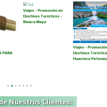
Viajes - Promoción en
Asilos
Asociaciones Civil
Destinos Turísticos -
Riviera Maya
Audio, Sonido e
Audios para Even
Iluminación
Automóviles Nuev
Viajes - Promoción
Automatización
Usados
A PARA
Destinos Turístico
Huasteca Potosin
Avaluos
Balnearios
Banquetes
Bares y Cantinas
de Nuestros Clientes:
Bebidas
Belleza