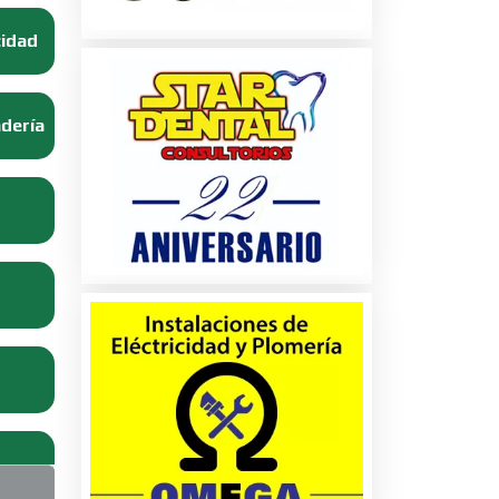
cidad
adería