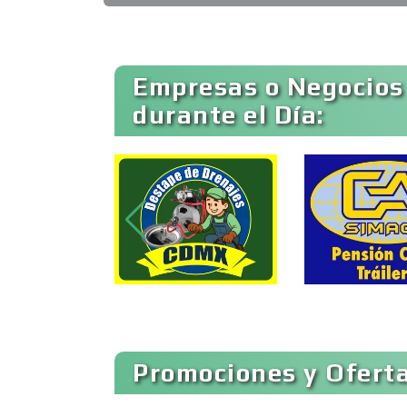
Ambulancias
Empresas o Negocios
durante el Día:
Animadores de Eventos
Artes Gráficas
Artículos de Piel
Artículos para el Hogar
Promociones y Oferta
Artículos Publicitarios