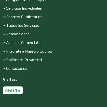
Servicios Individuales
Conferencias Empresariales
Banners Publicitarios
Todos los Servicios
Construcciones en General
Renovaciones
Alianzas Comerciales
Contadores
Intégrate a Nuestro Equipo
Política de Privacidad
Control de Plagas
Contáctanos
Visítas:
Conversiones Automotrices
46046
Copiadoras