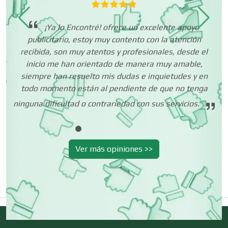
Centros de Nutrición
 es
¡Ya lo Encontré! ofrece un excelente apoyo
.
publicitario, estoy muy contento con la atención
recibida, son muy atentos y profesionales, desde el
Centros Turísticos
inicio me han orientado de manera muy amable,
siempre han resuelto mis dudas e inquietudes y en
todo momento están al pendiente de que no tenga
Cerrajerías
ninguna dificultad o contrariedad con sus servicios.
Cibercafés
Ver más opiniones >>
Clínicas de Belleza
Clínicas de Rehabilitación