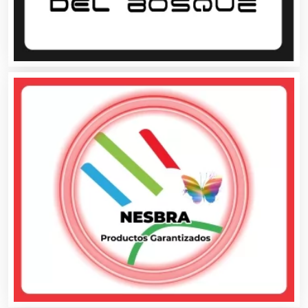
Alarmas
Albercas
Alimentos
Almacenaje
Alquiler de Autos
Alquiler de Equipos para Fiestas