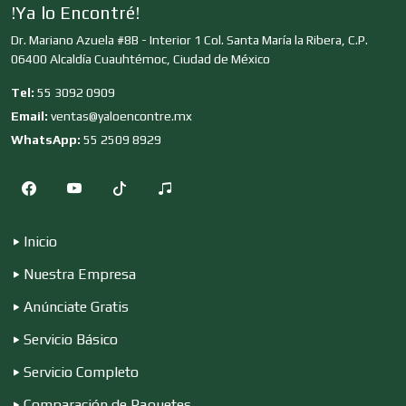
!Ya lo Encontré!
Dr. Mariano Azuela #8B - Interior 1 Col. Santa María la Ribera, C.P.
Clínicas y Hospitales
06400 Alcaldía Cuauhtémoc, Ciudad de México
Tel:
55 3092 0909
Clubes Deportivos
Email:
ventas@yaloencontre.mx
WhatsApp:
55 2509 8929
Cocinas Integrales
Inicio
Combustibles y Lubricantes
Nuestra Empresa
Anúnciate Gratis
Compresores de aire
Servicio Básico
Servicio Completo
Computadoras
Comparación de Paquetes