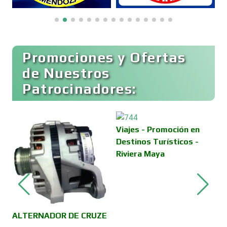
Boutiques
Buceo
Promociones y Ofertas
de Nuestros
Patrocinadores:
Cafeterías
Cajas de Ahorro
Viajes - Promoción en
Destinos Turísticos -
Riviera Maya
Cámaras de Comercio
Camiones para Fletes
ALTERNADOR DE CRUZE
C