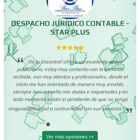
Conversiones Automotrices
DESPACHO JURÍDICO CONTABLE -
STAR PLUS
Copiadoras
Cortinas, Persianas y Alfombras
¡Ya lo Encontré! ofrece un excelente apoyo
publicitario, estoy muy contento con la atención
ha
recibida, son muy atentos y profesionales, desde el
ue
Cremerías y Salchichonerías
inicio me han orientado de manera muy amable,
co
o a
siempre han resuelto mis dudas e inquietudes y en
todo momento están al pendiente de que no tenga
in
Cristalerías
ninguna dificultad o contrariedad con sus servicios.
Cromadoras
Ver más opiniones >>