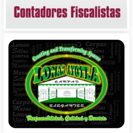
Bordados y Estampados
Boutiques
Buceo
Cafeterías
Cajas de Ahorro
Cámaras de Comercio