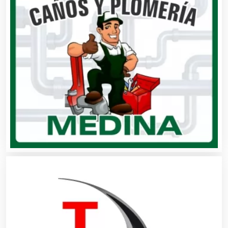
Autobuses
Automatización
Automóviles Nuevos y Usados
Autopartes Eléctricas
Avaluos
Balnearios