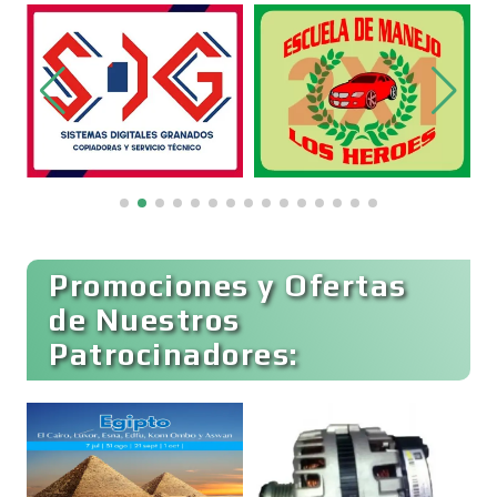
Clínicas de Belleza
Clínicas de Rehabilitación
Clínicas y Hospitales
Clubes Deportivos
Promociones y Ofertas
de Nuestros
Patrocinadores:
Cocinas Integrales
Combustibles y Lubricantes