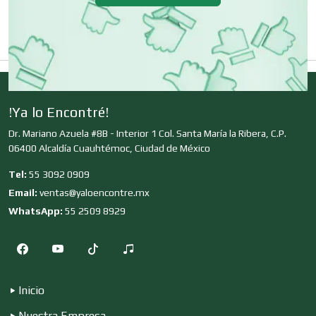
Decoración de Interiores
Dentistas
!Ya lo Encontré!
Deportes
Dr. Mariano Azuela #8B - Interior 1 Col. Santa María la Ribera, C.P.
06400 Alcaldía Cuauhtémoc, Ciudad de México
Tel:
55 3092 0909
Depósitos Dentales
Email:
ventas@yaloencontre.mx
WhatsApp:
55 2509 8929
Dermatólogos
Inicio
Desarrollo de Software
Nuestra Empresa