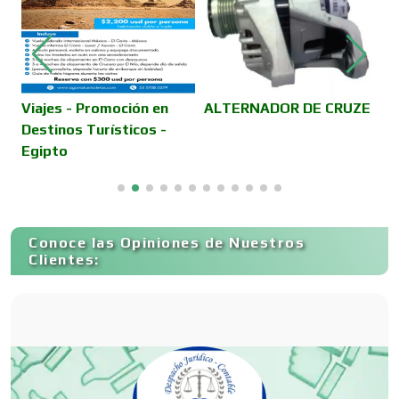
Compresores de aire
Computadoras
Viajes - Promoción en
ALTERNADOR DE CRUZE
S
Destinos Turísticos -
C
Egipto
Conferencias Empresariales
Construcciones en General
Conoce las Opiniones de Nuestros
Clientes:
Contadores
Control de Plagas