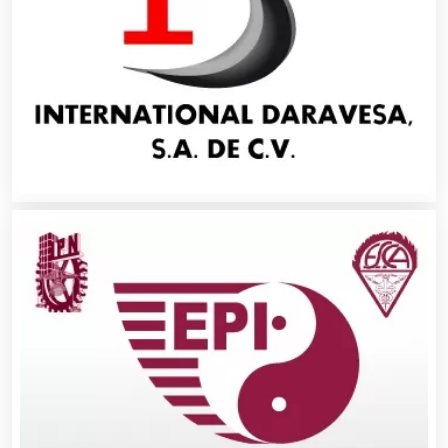
Bancos
Banquetes
Bares y Cantinas
Basculas
Bebidas
Belleza