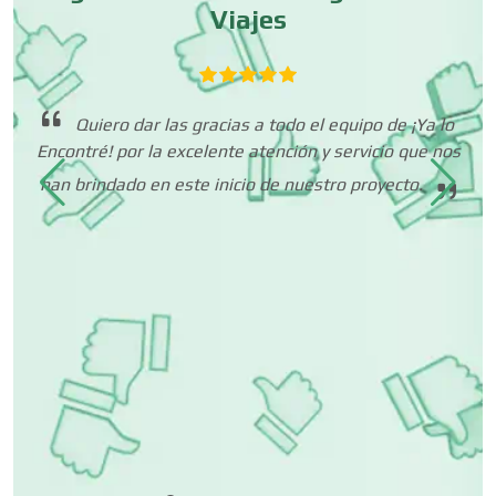
Viajes
Dentistas
muy
e
c
Quiero dar las gracias a todo el equipo de ¡Ya lo
os
de
Encontré! por la excelente atención y servicio que nos
Deportes
ia
han brindado en este inicio de nuestro proyecto.
Depósitos Dentales
Dermatólogos
Desarrollo de Software