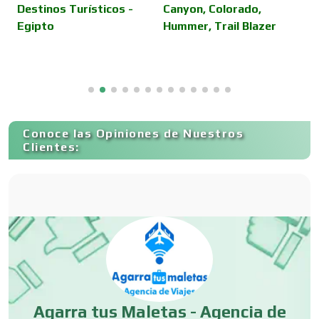
Destinos Turísticos -
Canyon, Colorado,
F
Egipto
Hummer, Trail Blazer
Copiadoras
Cortinas, Persianas y Alfombras
Conoce las Opiniones de Nuestros
Clientes:
Cremerías y Salchichonerías
Cristalerías
Cromadoras
Agarra tus Maletas - Agencia de
Decoración de Interiores