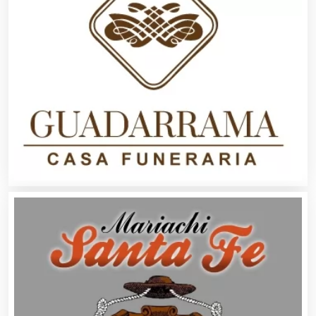
Autobuses
Automatización
Automóviles Nuevos y Usados
Autopartes Eléctricas
Avaluos
Balnearios