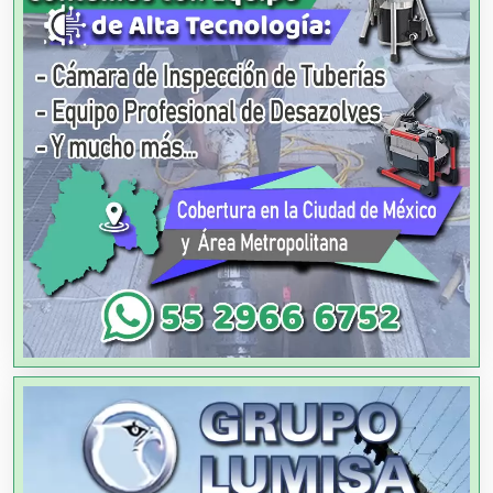
Aire Acondicionado
Alarmas
Albercas
Alimentos
Almacenaje
Alquiler de Autos