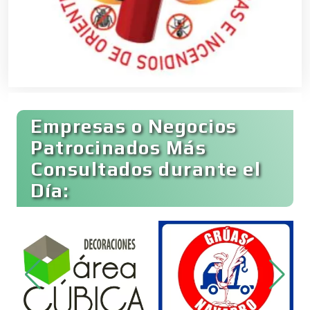
Clínicas de Rehabilitación
Clínicas y Hospitales
Empresas o Negocios
Clubes Deportivos
Patrocinados Más
Consultados durante el
Día:
Cocinas Integrales
Combustibles y Lubricantes
Compresores de aire