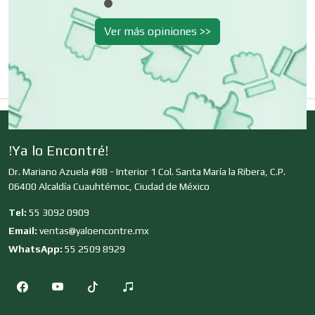
Desperdicios Industriales
Ver más opiniones >>
Dulcerías
Edecanes
!Ya lo Encontré!
Editores
Dr. Mariano Azuela #8B - Interior 1 Col. Santa María la Ribera, C.P.
06400 Alcaldía Cuauhtémoc, Ciudad de México
Tel:
55 3092 0909
Electricidad y Plomería
Email:
ventas@yaloencontre.mx
WhatsApp:
55 2509 8929
Electrodomésticos