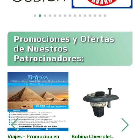
Computadoras
Promociones y Ofertas
Conferencias Empresariales
de Nuestros
Patrocinadores:
Construcciones en General
Contadores
Control de Plagas
Conversiones Automotrices
,
Viajes - Promoción en
Bobina Chevrolet.
M