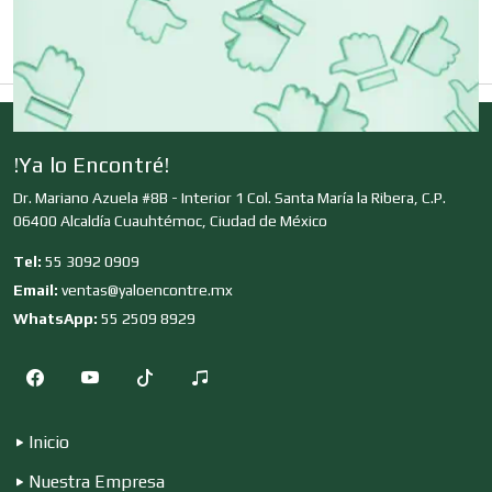
Clínicas de Belleza
Clínicas de Rehabilitación
!Ya lo Encontré!
Dr. Mariano Azuela #8B - Interior 1 Col. Santa María la Ribera, C.P.
Clínicas y Hospitales
06400 Alcaldía Cuauhtémoc, Ciudad de México
Tel:
55 3092 0909
Clubes Deportivos
Email:
ventas@yaloencontre.mx
WhatsApp:
55 2509 8929
Cocinas Integrales
Inicio
Combustibles y Lubricantes
Nuestra Empresa