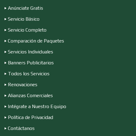
Anúnciate Gratis
Compresores de aire
Servicio Básico
Servicio Completo
Computadoras
Comparación de Paquetes
Servicios Individuales
Conferencias Empresariales
Banners Publicitarios
Todos los Servicios
Construcciones en General
Renovaciones
Alianzas Comerciales
Contadores
Intégrate a Nuestro Equipo
Política de Privacidad
Control de Plagas
Contáctanos