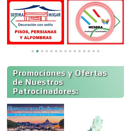
Belleza
Bordados y Estampados
Boutiques
Buceo
Promociones y Ofertas
de Nuestros
Patrocinadores:
Cafeterías
Cajas de Ahorro