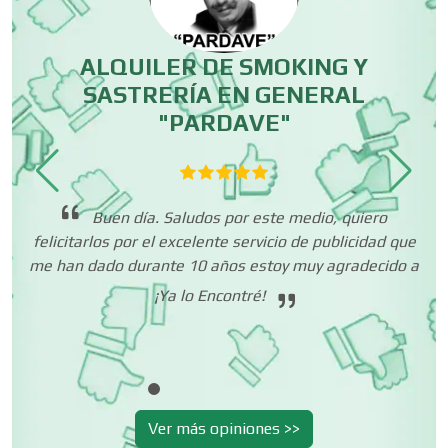
Centros Comerciales
ALQUILER DE SMOKING Y
SASTRERÍA EN GENERAL
Centros de Espectáculos
"PARDAVE"
as
Centros de Nutrición
s
se
nu
Buen día. Saludos por este medio, quiero
felicitarlos por el excelente servicio de publicidad que
Centros Turísticos
me han dado durante 10 años estoy muy agradecido a
¡Ya lo Encontré!
Cerrajerías
Cibercafés
Ver más opiniones >>