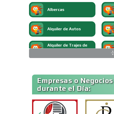
Albercas
Alquiler de Autos
Alquiler de Trajes de
Etiqueta
Ambulancias
Empresas o Negocios
durante el Día:
Animadores de Eventos
Artes Gráficas