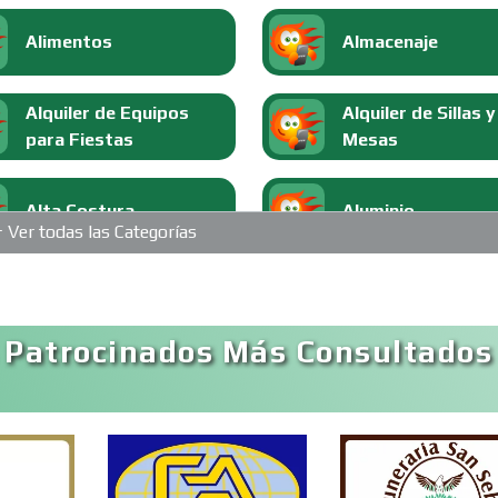
Alimentos
Almacenaje
Alquiler de Equipos
Alquiler de Sillas y
para Fiestas
Mesas
Alta Costura
Aluminio
Ver todas las Categorías
Análisis Clínicos
Análisis de Aguas
 Patrocinados Más Consultados
Aparatos y Equipos
Arquitectos
Eléctricos
Artesanías
Artículos de Ofici