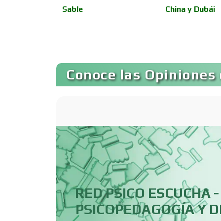
Sable
China y Dubái
Autopartes Eléctricas
Bancos
Conoce las Opiniones 
Basculas
Bordados y
Estampados
Cafeterías
RED PSICO ESCUCHA 
PSICOPEDAGOGÍA Y 
Camiones para Fletes