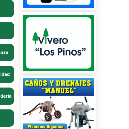
anza
cidad
adería