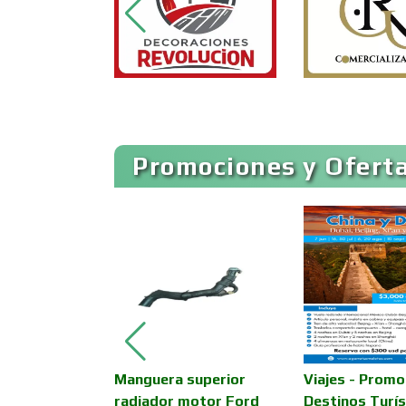
Artículos de Piel
Artículos para el Hogar
Promociones y Oferta
Artículos Publicitarios
Asesoría Fiscal
Asociaciones
Empresariales
OR DE
Manguera superior
Viajes - Promo
Autobuses
radiador motor Ford
Destinos Turís