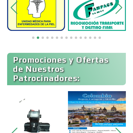
Clínicas de Rehabilitación
Clínicas y Hospitales
Clubes Deportivos
Promociones y Ofertas
de Nuestros
Patrocinadores:
Cocinas Integrales
Combustibles y Lubricantes
Compresores de aire