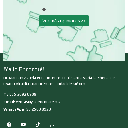
Dentistas
Ver más opiniones >>
Deportes
Depósitos Dentales
!Ya lo Encontré!
Dr. Mariano Azuela #8B - Interior 1 Col. Santa María la Ribera, C.P.
Dermatólogos
06400 Alcaldía Cuauhtémoc, Ciudad de México
Tel:
55 3092 0909
Email:
ventas@yaloencontre.mx
Desarrollo de Software
WhatsApp:
55 2509 8929
Desperdicios Industriales