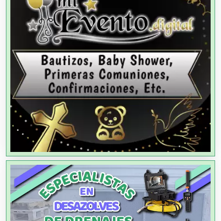
Aire Acondicionado
Alarmas
Albercas
Alimentos
Almacenaje
Alquiler de Autos