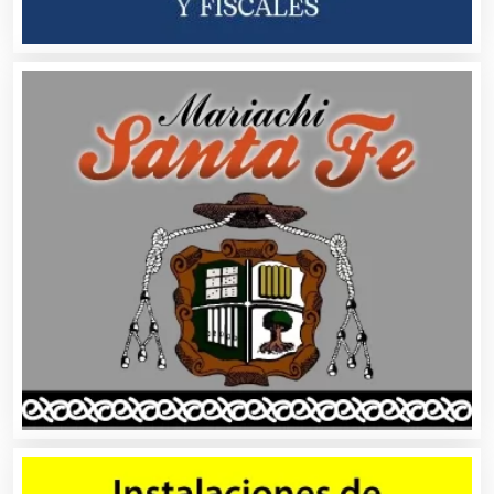
Bordados y Estampados
Boutiques
Buceo
Cafeterías
Cajas de Ahorro
Cámaras de Comercio