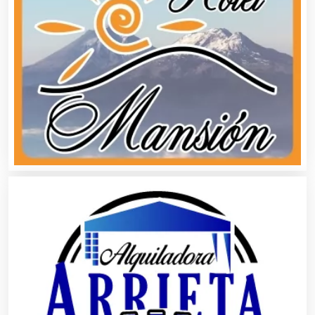
Automatización
Automóviles Nuevos y Usados
Autopartes Eléctricas
Avaluos
Balnearios
Bancos