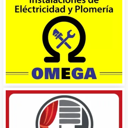
Camiones para Fletes
Cancelería de Aluminio
Capacitación
Carnicerías
Carpinterías
Centros Comerciales