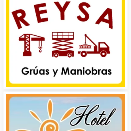
Basculas
Bebidas
Belleza
Bordados y Estampados
Boutiques
Buceo