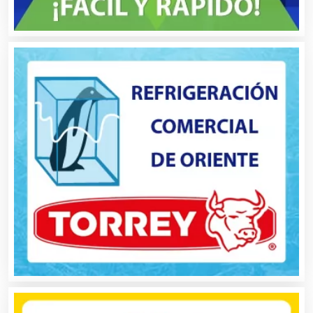
Autopartes Eléctricas
Avaluos
Balnearios
Bancos
Banquetes
Bares y Cantinas