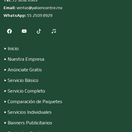
Depósitos Dentales
Email:
ventas@yaloencontre.mx
WhatsApp:
55 2509 8929
Dermatólogos
Inicio
Desarrollo de Software
Nuestra Empresa
Anúnciate Gratis
Desperdicios Industriales
Servicio Básico
Servicio Completo
Dulcerías
Comparación de Paquetes
Servicios Individuales
Edecanes
Banners Publicitarios