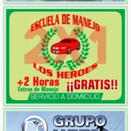
Agricultores
Agricultura y Ganadería
Agua Purificada
Aire Acondicionado
Alarmas
Albercas