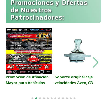
Promociones y Ofertas
de Nuestros
Patrocinadores:
Cocinas Integrales
Combustibles y Lubricantes
Compresores de aire
Computadoras
Promoción de Afinación
Soporte original caja
P
Mayor para Vehículos
velocidades Aveo, G3
é
A
Conferencias Empresariales
R
Construcciones en General