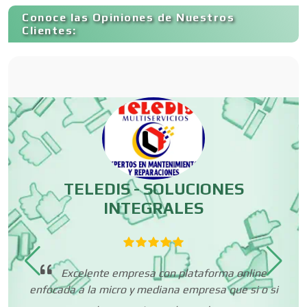
Conoce las Opiniones de Nuestros
Clientes:
Contadores
Control de Plagas
Conversiones Automotrices
TELEDIS - SOLUCIONES
A,
INTEGRALES
Copiadoras
O
Cortinas, Persianas y Alfombras
p
Excelente empresa con plataforma online
enfocada a la micro y mediana empresa que si o si