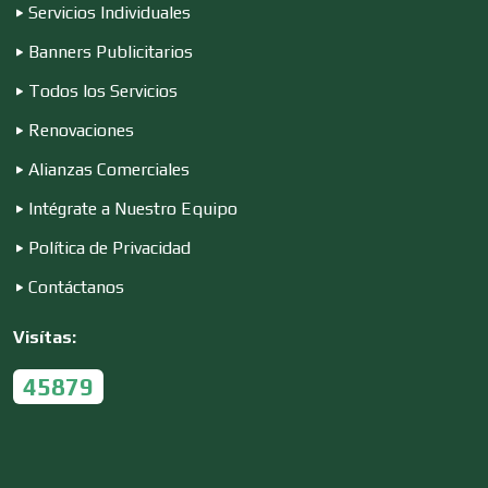
Servicios Individuales
Electricidad y Plomería
Banners Publicitarios
Todos los Servicios
Electrodomésticos
Renovaciones
Alianzas Comerciales
Electrónica
Intégrate a Nuestro Equipo
Política de Privacidad
Contáctanos
Elevadores y Ascensores
Visítas:
Empaques y Embalajes
45879
Empresas de Limpieza