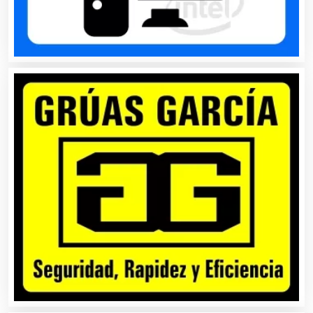
Audio, Sonido e Iluminación
Audios para Eventos
Autobuses
Automatización
Automóviles Nuevos y Usados
Autopartes Eléctricas