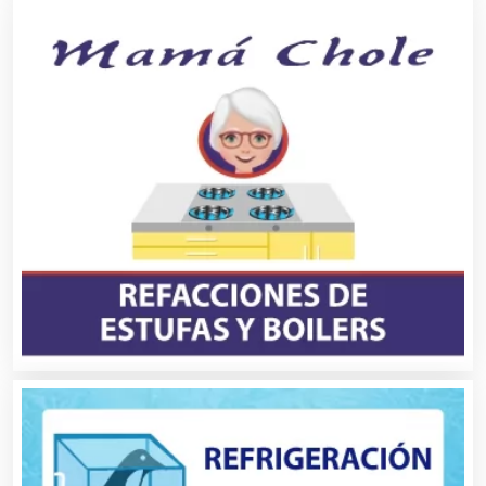
Avaluos
Balnearios
Bancos
Banquetes
Bares y Cantinas
Basculas