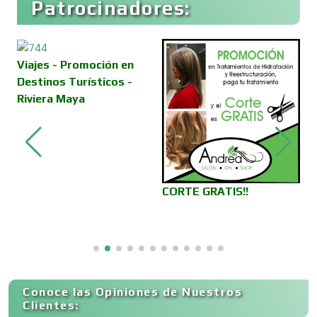
Patrocinadores:
Cocinas Integrales
Combustibles y Lubricantes
Viajes - Promoción en
Destinos Turísticos -
Riviera Maya
Compresores de aire
Computadoras
V
CORTE GRATIS!!
D
C
Conferencias Empresariales
Construcciones en General
Conoce las Opiniones de Nuestros
Clientes: