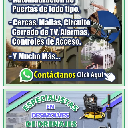
Agricultura y Ganadería
Agua Purificada
Aire Acondicionado
Alarmas
Albercas
Alimentos