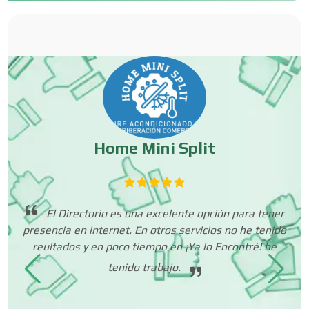
Contadores
Control de Plagas
Conversiones Automotrices
Home Mini Split
Copiadoras
te
El Directorio es una excelente opción para tener
Cortinas, Persianas y Alfombras
n a
presencia en internet. En otros servicios no he tenido
s y
reultados y en poco tiempo en ¡Ya lo Encontré! he
fo
tenido trabajo.
Cremerías y Salchichonerías