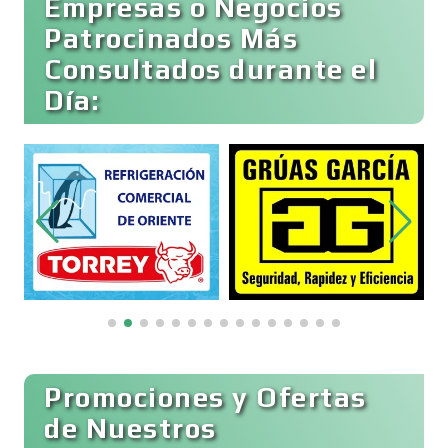
Empresas o Negocios
Patrocinados Más
Consultados durante el
Cibercafés
Día:
Clínicas de Belleza
Clínicas de Rehabilitación
Clínicas y Hospitales
Clubes Deportivos
Promociones y Ofertas
de Nuestros