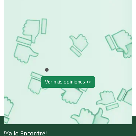
Cristalerías
Cromadoras
Decoración de Interiores
Dentistas
Ver más opiniones >>
Deportes
Depósitos Dentales
!Ya lo Encontré!