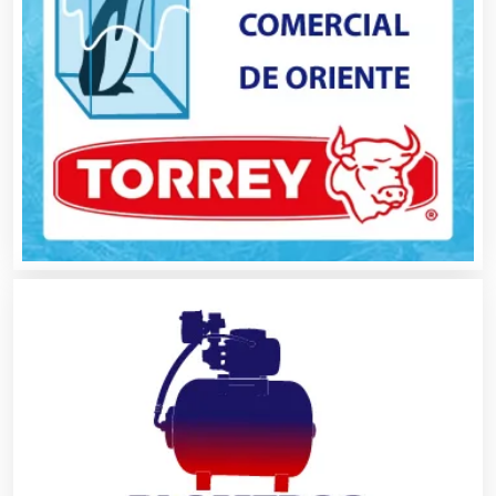
Bebidas
Belleza
Bordados y Estampados
Boutiques
Buceo
Cafeterías