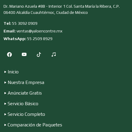
Dr. Mariano Azuela #8B - Interior 1 Col. Santa María la Ribera, C.P.
Dermatólogos
06400 Alcaldía Cuauhtémoc, Ciudad de México
Tel:
55 3092 0909
Email:
ventas@yaloencontre.mx
Desarrollo de Software
WhatsApp:
55 2509 8929
Desperdicios Industriales
Inicio
Dulcerías
Nuestra Empresa
Anúnciate Gratis
Edecanes
Servicio Básico
Servicio Completo
Editores
Comparación de Paquetes