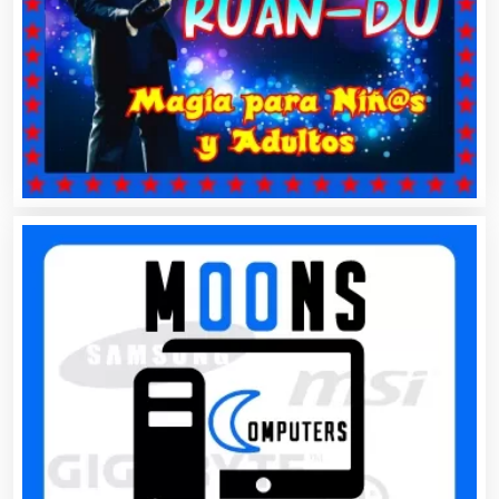
Aseguradoras
Asesores Técnicos
Asesoría Fiscal
Asilos
Asociaciones Civiles
Asociaciones Empresariales