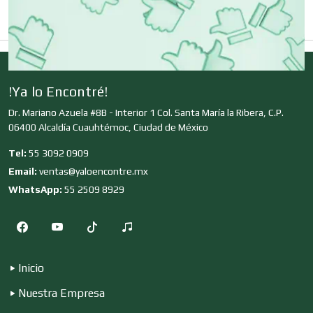
Desarrollo de Software
Desperdicios Industriales
!Ya lo Encontré!
Dr. Mariano Azuela #8B - Interior 1 Col. Santa María la Ribera, C.P.
06400 Alcaldía Cuauhtémoc, Ciudad de México
Dulcerías
Tel:
55 3092 0909
Email:
ventas@yaloencontre.mx
Edecanes
WhatsApp:
55 2509 8929
Editores
Inicio
Electricidad y Plomería
Nuestra Empresa