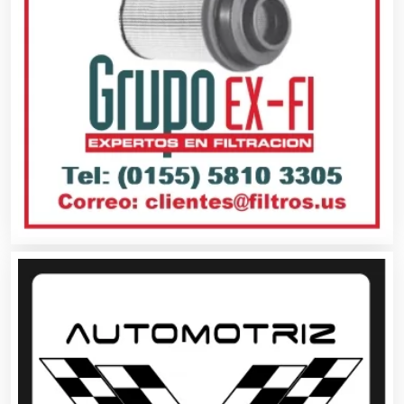
Balnearios
Bancos
Banquetes
Bares y Cantinas
Basculas
Bebidas