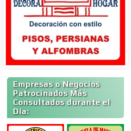
Cibercafés
Clínicas de Belleza
Clínicas de Rehabilitación
Clínicas y Hospitales
Empresas o Negocios
Clubes Deportivos
Patrocinados Más
Consultados durante el
Día:
Cocinas Integrales