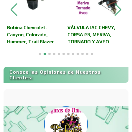
Control de Plagas
Conversiones Automotrices
,
Bobina Chevrolet.
VÁLVULA IAC CHEVY,
P
Canyon, Colorado,
CORSA G3, MERIVA,
M
Hummer, Trail Blazer
TORNADO Y AVEO
Copiadoras
Cortinas, Persianas y Alfombras
Conoce las Opiniones de Nuestros
Clientes:
Cremerías y Salchichonerías
Cristalerías