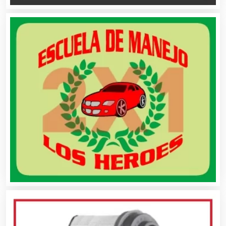
Audios para Eventos
Autobuses
Automatización
Automóviles Nuevos y Usados
Autopartes Eléctricas
Avaluos