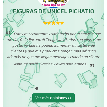
Cromadoras
FIGURAS DE UNICEL PICHATIO
Decoración de Interiores
Estoy muy contento y satisfecho por el servicio que
cer
me da ¡Ya lo Encontré! Tengo ya 10 años con ellos y me
Dentistas
 es
gusta, ya que he podido aumentar mi cartera de
to
clientes y que mis productos tengan más difusión,
ias
además de que me llegan mensajes cuando un cliente
pr
Deportes
in
visita mi perfil. Gracias y éxito para ambos.
Depósitos Dentales
Dermatólogos
Ver más opiniones >>