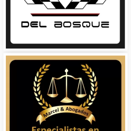
Belleza
Bordados y Estampados
Boutiques
Buceo
Cafeterías
Cajas de Ahorro