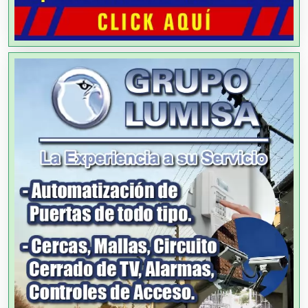
Agua Purificada
Aire Acondicionado
Alarmas
Albercas
Alimentos
Almacenaje