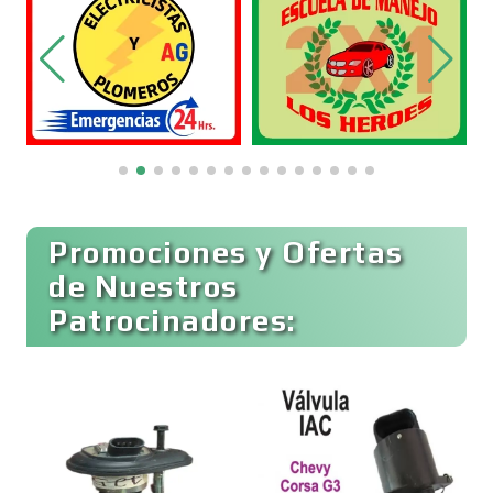
Combustibles y Lubricantes
Compresores de aire
Computadoras
Promociones y Ofertas
Conferencias Empresariales
de Nuestros
Patrocinadores:
Construcciones en General
Contadores