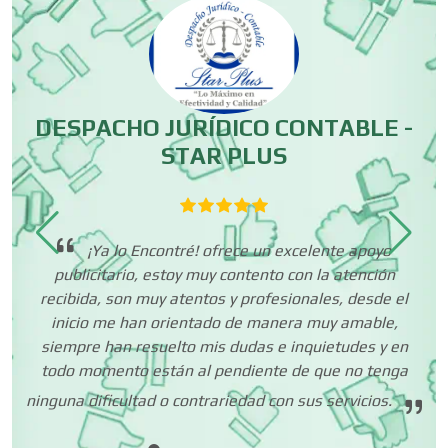
Control de Plagas
Conversiones Automotrices
DESPACHO JURÍDICO CONTABLE -
STAR PLUS
Copiadoras
muy
Cortinas, Persianas y Alfombras
e
h
¡Ya lo Encontré! ofrece un excelente apoyo
os
publicitario, estoy muy contento con la atención
ia
recibida, son muy atentos y profesionales, desde el
Cremerías y Salchichonerías
inicio me han orientado de manera muy amable,
siempre han resuelto mis dudas e inquietudes y en
todo momento están al pendiente de que no tenga
Cristalerías
ninguna dificultad o contrariedad con sus servicios.