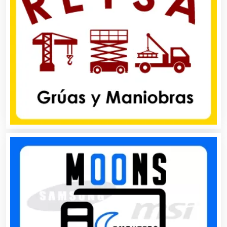
Balnearios
Bancos
Banquetes
Bares y Cantinas
Basculas
Bebidas