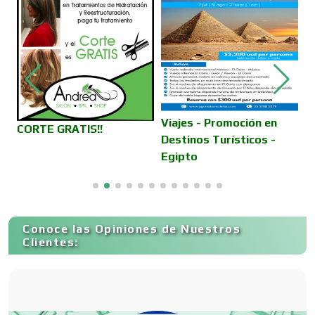
Compresores de aire
Computadoras
Viajes - Promoción en
A
CORTE GRATIS!!
Destinos Turísticos -
S
Egipto
Conferencias Empresariales
al
Construcciones en General
Conoce las Opiniones de Nuestros
Clientes:
Contadores