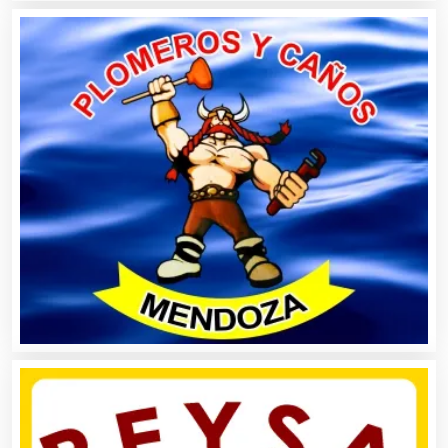
Audios para Eventos
Autobuses
Automatización
Automóviles Nuevos y Usados
Autopartes Eléctricas
Avaluos