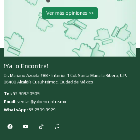
Cromadoras
Ver más opiniones >>
Decoración de Interiores
Dentistas
!Ya lo Encontré!
Deportes
Dr. Mariano Azuela #8B - Interior 1 Col. Santa María la Ribera, C.P.
06400 Alcaldía Cuauhtémoc, Ciudad de México
Tel:
55 3092 0909
Depósitos Dentales
Email:
ventas@yaloencontre.mx
WhatsApp:
55 2509 8929
Dermatólogos