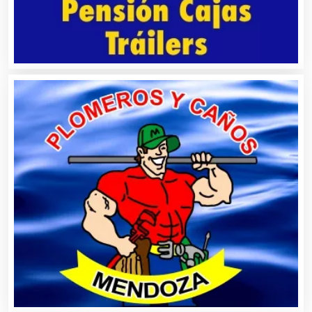
Asesores Técnicos
Asesoría Fiscal
Asilos
Asociaciones Civiles
Asociaciones Empresariales
Audio, Sonido e Iluminación