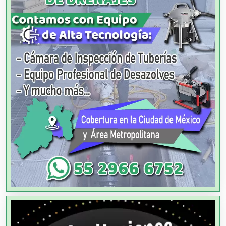
Agua Purificada
Aire Acondicionado
Alarmas
Albercas
Alimentos
Almacenaje