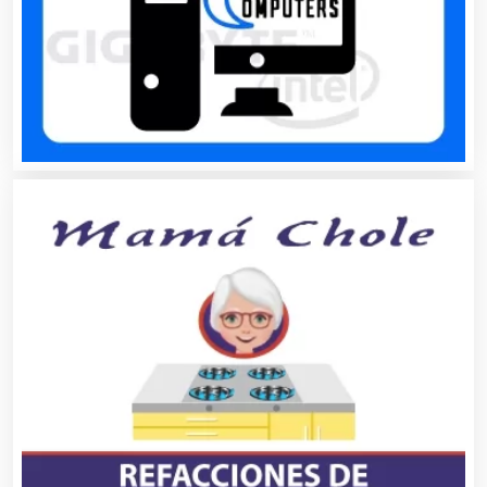
Belleza
Bordados y Estampados
Boutiques
Buceo
Cafeterías
Cajas de Ahorro