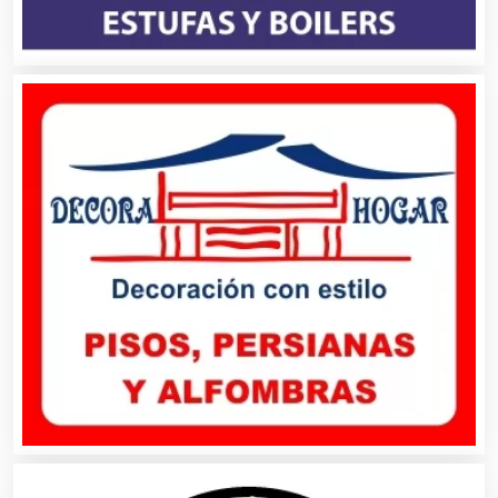
Cámaras de Comercio
Camiones para Fletes
Cancelería de Aluminio
Capacitación
Carnicerías
Carpinterías