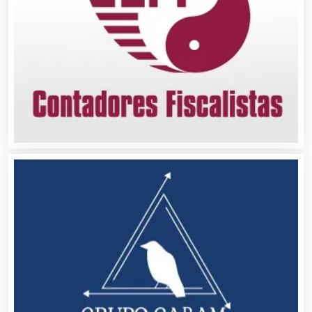
Automatización
Automóviles Nuevos y Usados
Autopartes Eléctricas
Avaluos
Balnearios
Bancos