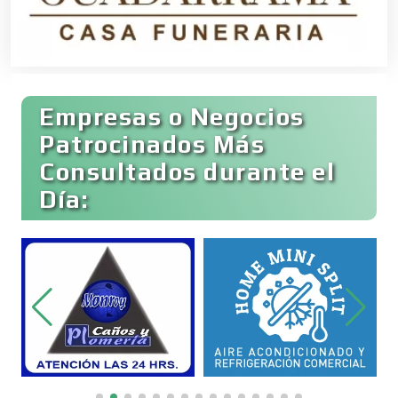
Clínicas y Hospitales
Empresas o Negocios
Clubes Deportivos
Patrocinados Más
Consultados durante el
Día:
Cocinas Integrales
Combustibles y Lubricantes
Compresores de aire