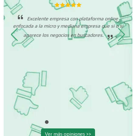
Dentistas
te
n a
Excelente empresa con plataforma online
s y
enfocada a la micro y mediana empresa que si o si
Deportes
aparece los negocios en buscadores.
Depósitos Dentales
Dermatólogos
Desarrollo de Software
Desperdicios Industriales
Ver más opiniones >>