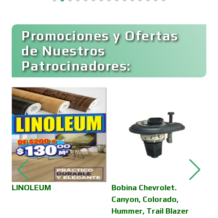
Computadoras
Promociones y Ofertas
Conferencias Empresariales
de Nuestros
Patrocinadores:
Construcciones en General
Contadores
Control de Plagas
Conversiones Automotrices
LINOLEUM
Bobina Chevrolet.
J
Canyon, Colorado,
r
Hummer, Trail Blazer
b