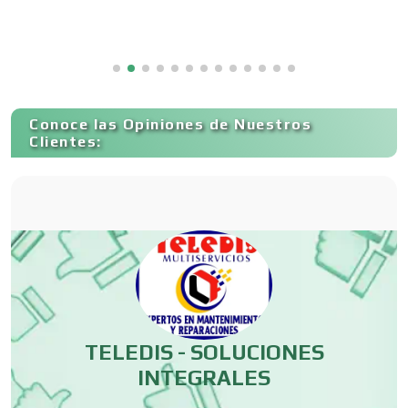
Copiadoras
Cortinas, Persianas y Alfombras
Conoce las Opiniones de Nuestros
Clientes:
Cremerías y Salchichonerías
Cristalerías
Cromadoras
TELEDIS - SOLUCIONES
Decoración de Interiores
INTEGRALES