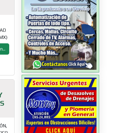
DAD
MX)
...
Y
S
ÓN,
ICO