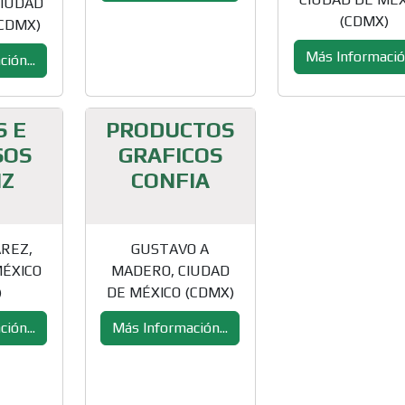
CIUDAD
(CDMX)
(CDMX)
Más Información
ión...
S E
PRODUCTOS
SOS
GRAFICOS
IZ
CONFIA
ÁREZ,
GUSTAVO A
MÉXICO
MADERO, CIUDAD
)
DE MÉXICO (CDMX)
ión...
Más Información...