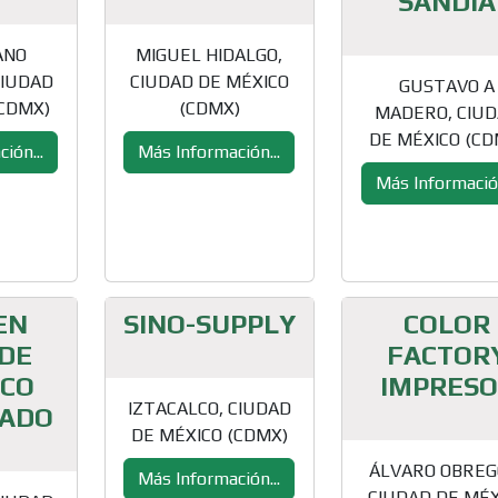
SANDIA
ANO
MIGUEL HIDALGO,
CIUDAD
CIUDAD DE MÉXICO
GUSTAVO A
(CDMX)
(CDMX)
MADERO, CIU
DE MÉXICO (CD
ión...
Más Información...
Más Información
EN
SINO-SUPPLY
COLOR
 DE
FACTOR
ICO
IMPRESO
IZTACALCO, CIUDAD
ADO
DE MÉXICO (CDMX)
ÁLVARO OBREG
Más Información...
CIUDAD DE MÉX