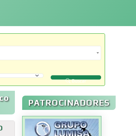
Buscar
co
PATROCINADORES
O