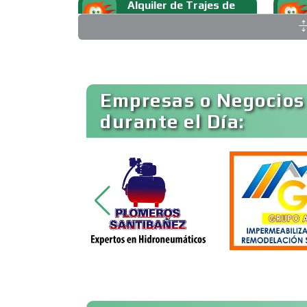
Alquiler de Trajes de
Etiqueta
Ambulancias
Empresas o Negocios
durante el Día:
Animadores de Eventos
Artes Gráficas
Artículos de Piel
Artículos para el Hogar