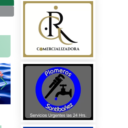
na
ados
les