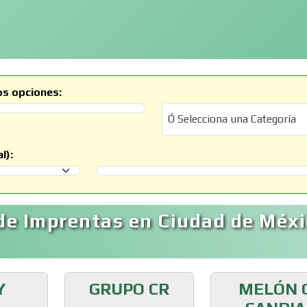
os opciones:
Ó Selecciona una Categoría
Ó Selecciona una Categoría
l):
Selecciona un Municipio
de Imprentas en Ciudad de Méxi
Y
GRUPO CR
MELÓN 