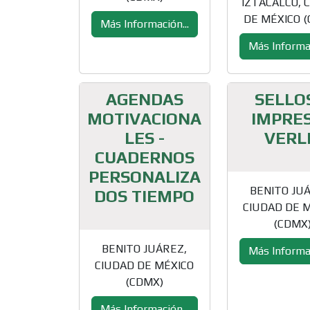
IZTACALCO, 
DE MÉXICO 
Más Información...
Más Informac
AGENDAS
SELLO
MOTIVACIONA
IMPRE
LES -
VERL
CUADERNOS
PERSONALIZA
BENITO JU
DOS TIEMPO
CIUDAD DE 
(CDMX
BENITO JUÁREZ,
Más Informac
CIUDAD DE MÉXICO
(CDMX)
Más Información...