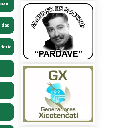
anza
cidad
adería