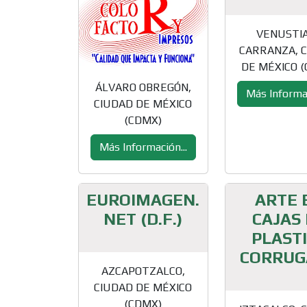
VENUSTI
CARRANZA, 
DE MÉXICO 
ÁLVARO OBREGÓN,
Más Informac
CIUDAD DE MÉXICO
(CDMX)
Más Información...
EUROIMAGEN.
ARTE 
NET (D.F.)
CAJAS
PLAST
CORRUG
AZCAPOTZALCO,
CIUDAD DE MÉXICO
(CDMX)