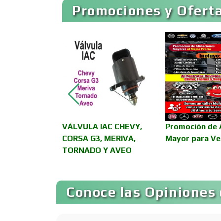
Promociones y Oferta
Asesoría Fiscal
Asociaciones
Empresariales
Autobuses
romoción en
VÁLVULA IAC CHEVY,
Promoción de 
urísticos -
CORSA G3, MERIVA,
Mayor para Ve
Autopartes Eléctricas
Lucas
TORNADO Y AVEO
Bancos
Conoce las Opiniones 