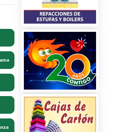
Dama
anza