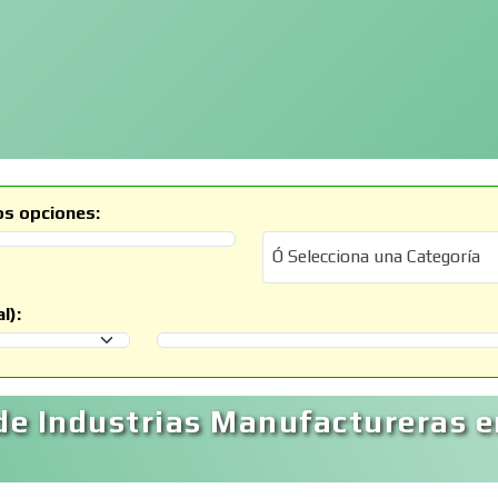
os opciones:
Ó Selecciona una Categoría
Ó Selecciona una Categoría
l):
Selecciona un Municipio
de Industrias Manufactureras e