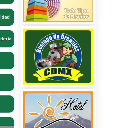
cidad
adería