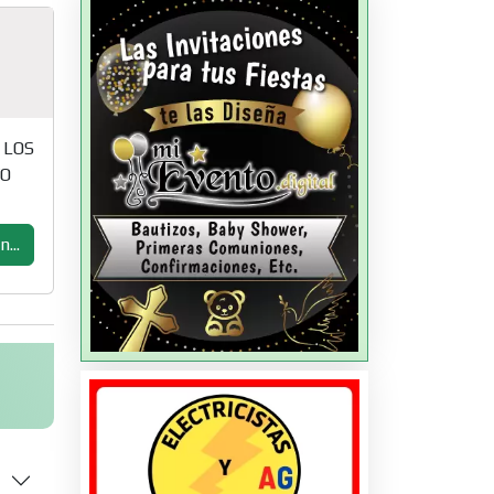
 LOS
VO
...