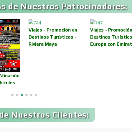
s de Nuestros Patrocinadores:
Asilos
Asociaciones Civil
Viajes - Promoción en
Viajes - Promoción
Destinos Turísticos -
Destinos Turístico
Audio, Sonido e
Riviera Maya
Europa con Emira
Audios para Even
Iluminación
Automóviles Nuev
Automatización
Usados
Afinación
hículos
Avaluos
Balnearios
Banquetes
Bares y Cantinas
de Nuestros Clientes: