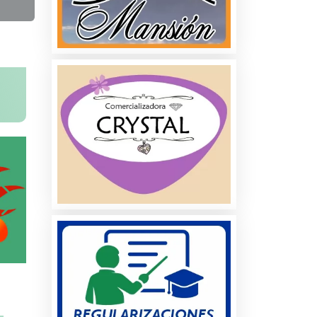
na
ados
les
s