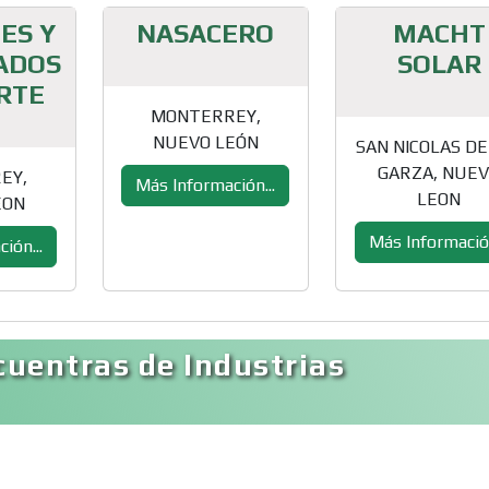
ES Y
NASACERO
MACHT
ADOS
SOLAR
RTE
MONTERREY,
NUEVO LEÓN
SAN NICOLAS DE
GARZA, NUE
EY,
Más Información...
LEON
EON
Más Información
ión...
cuentras de Industrias