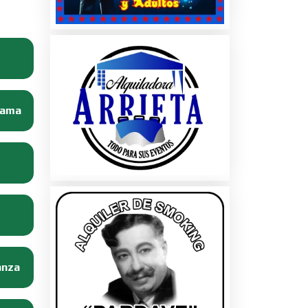
Dama
anza