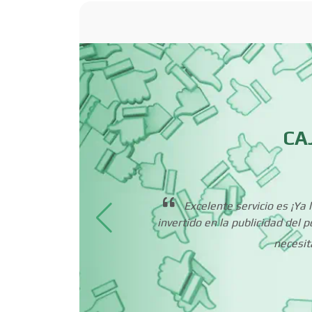
Bordados y
Estampados
Cafeterías
, Medio y
CA
Camiones para Fletes
Carnicerías
Excelente servicio es ¡Ya
invertido en la publicidad del 
yo y
Centros de
necesit
Espectáculos
Cerrajerías