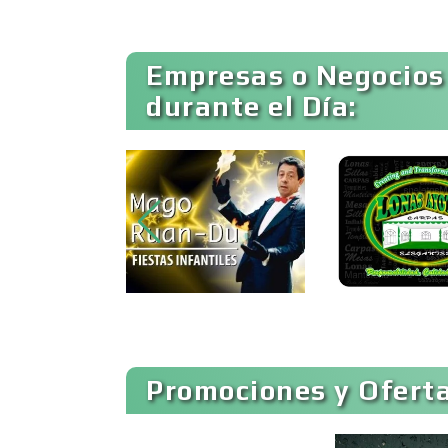
Ambulancias
Empresas o Negocios
durante el Día:
Animadores de Eventos
Artes Gráficas
Artículos de Piel
Artículos para el Hogar
Promociones y Oferta
Artículos Publicitarios