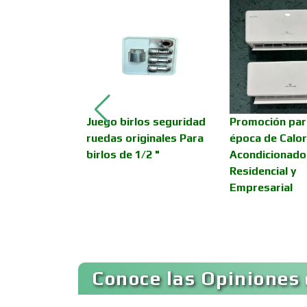
Asesoría Fiscal
Asociaciones
Empresariales
iginal Ford
Juego birlos seguridad
Promoción par
Autobuses
ruedas originales Para
época de Calor
birlos de 1/2 "
Acondicionado
Residencial y
Autopartes Eléctricas
Empresarial
Bancos
Conoce las Opiniones 
Basculas