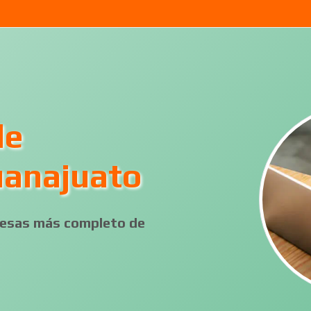
de
uanajuato
presas más completo de