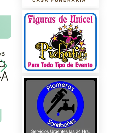
na
ados
les
s