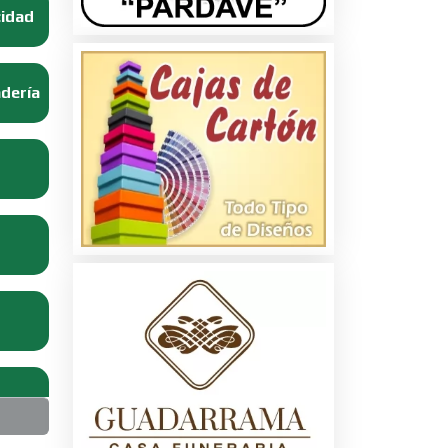
cidad
adería