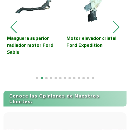
Cámaras de Comercio
Camiones para Fletes
Manguera superior
Motor elevador cristal
S
radiador motor Ford
Ford Expedition
C
Sable
Cancelería de Aluminio
Capacitación
Conoce las Opiniones de Nuestros
Carnicerías
Clientes:
Carpinterías