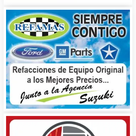
Audios para Eventos
Autobuses
Automatización
Automóviles Nuevos y Usados
Autopartes Eléctricas
Avaluos