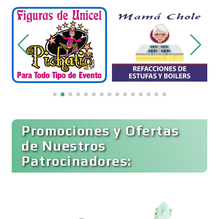
Belleza
Bordados y Estampados
Boutiques
Buceo
Promociones y Ofertas
de Nuestros
Patrocinadores:
Cafeterías
Cajas de Ahorro