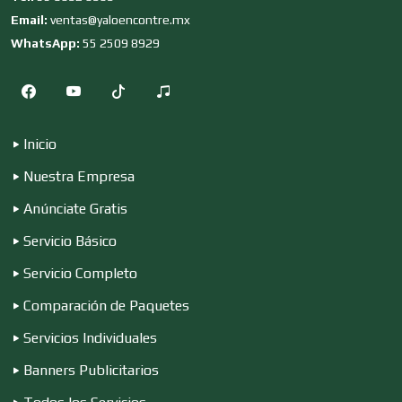
Email:
ventas@yaloencontre.mx
WhatsApp:
55 2509 8929
Compresores de aire
Computadoras
Inicio
Nuestra Empresa
Conferencias Empresariales
Anúnciate Gratis
Servicio Básico
Construcciones en General
Servicio Completo
Comparación de Paquetes
Contadores
Servicios Individuales
Banners Publicitarios
Control de Plagas