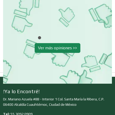
Clínicas de Belleza
Clínicas de Rehabilitación
Ver más opiniones >>
Clínicas y Hospitales
Clubes Deportivos
!Ya lo Encontré!
Cocinas Integrales
Dr. Mariano Azuela #8B - Interior 1 Col. Santa María la Ribera, C.P.
06400 Alcaldía Cuauhtémoc, Ciudad de México
Combustibles y Lubricantes
Tel:
55 3092 0909