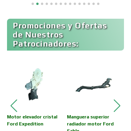
Buceo
Promociones y Ofertas
de Nuestros
Patrocinadores:
Cafeterías
Cajas de Ahorro
Cámaras de Comercio
Camiones para Fletes
Motor elevador cristal
Manguera superior
C
Ford Expedition
radiador motor Ford
M
Sable