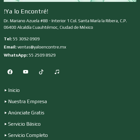
Clínicas y Hospitales
!Ya lo Encontré!
Dr. Mariano Azuela #8B - Interior 1 Col. Santa María la Ribera, C.P.
06400 Alcaldía Cuauhtémoc, Ciudad de México
Clubes Deportivos
Tel:
55 3092 0909
Email:
ventas@yaloencontre.mx
Cocinas Integrales
WhatsApp:
55 2509 8929
Combustibles y Lubricantes
Inicio
Nuestra Empresa
Compresores de aire
Anúnciate Gratis
Servicio Básico
Computadoras
Servicio Completo