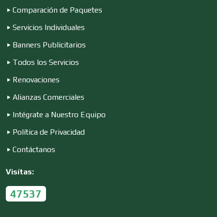
Comparación de Paquetes
Conferencias Empresariales
Servicios Individuales
Banners Publicitarios
Construcciones en General
Todos los Servicios
Renovaciones
Contadores
Alianzas Comerciales
Intégrate a Nuestro Equipo
Control de Plagas
Política de Privacidad
Contáctanos
Conversiones Automotrices
Visítas:
47537
Copiadoras