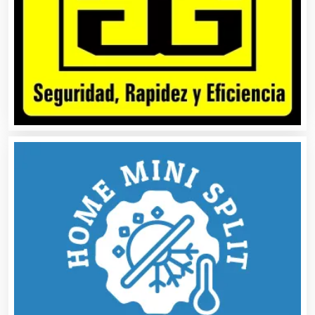
Automóviles Nuevos y Usados
Autopartes Eléctricas
Avaluos
Balnearios
Bancos
Banquetes