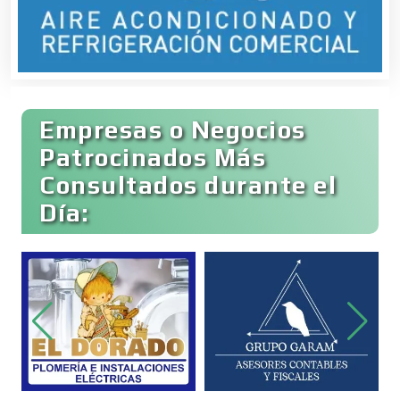
Bares y Cantinas
Empresas o Negocios
Basculas
Patrocinados Más
Consultados durante el
Bebidas
Día:
Belleza
Bordados y Estampados
Boutiques