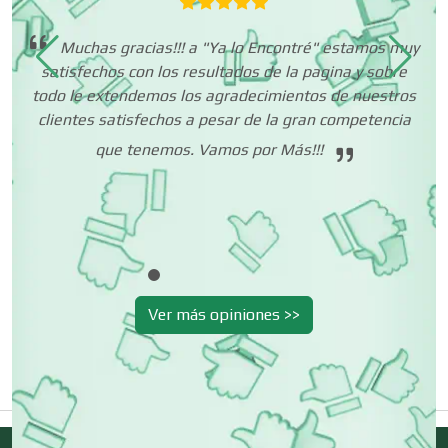
Centros de Nutrición
Muchas gracias!!! a "Ya lo Encontré" estamos muy
satisfechos con los resultados de la pagina y sobre
ré!
Centros Turísticos
todo le extendemos los agradecimientos de nuestros
E
clientes satisfechos a pesar de la gran competencia
h
que tenemos. Vamos por Más!!!
Cerrajerías
Cibercafés
Ver más opiniones >>
Clínicas de Belleza
Clínicas de Rehabilitación