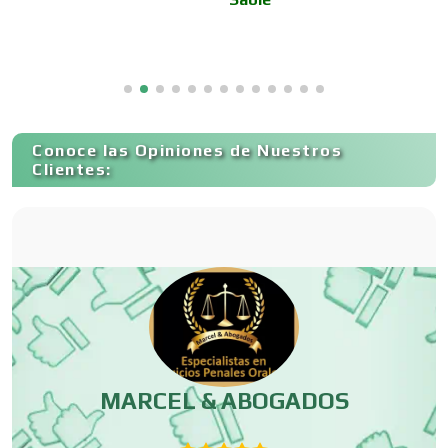
Cancelería de Aluminio
Capacitación
Conoce las Opiniones de Nuestros
Carnicerías
Clientes:
Carpinterías
Centros Comerciales
Centros de Espectáculos
r
MARCEL & ABOGADOS
or