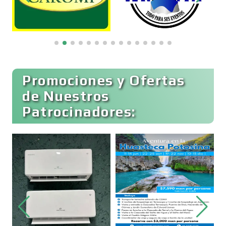
Boutiques
Buceo
Promociones y Ofertas
de Nuestros
Patrocinadores:
Cafeterías
Cajas de Ahorro
Cámaras de Comercio