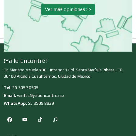
Clínicas de Rehabilitación
Ver más opiniones >>
Clínicas y Hospitales
Clubes Deportivos
!Ya lo Encontré!
Dr. Mariano Azuela #8B - Interior 1 Col. Santa María la Ribera, C.P.
Cocinas Integrales
06400 Alcaldía Cuauhtémoc, Ciudad de México
Tel:
55 3092 0909
Email:
ventas@yaloencontre.mx
Combustibles y Lubricantes
WhatsApp:
55 2509 8929
Compresores de aire