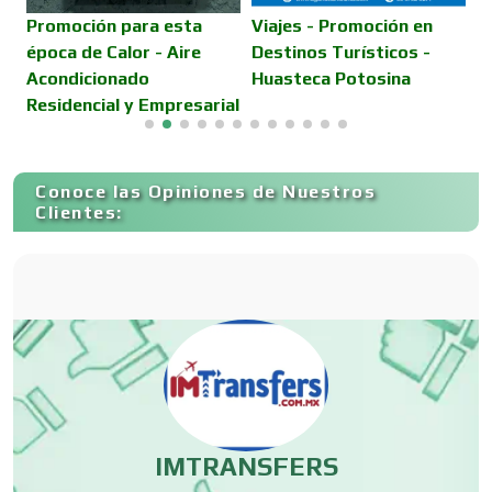
Camiones para Fletes
Promoción para esta
Viajes - Promoción en
M
época de Calor - Aire
Destinos Turísticos -
F
Acondicionado
Huasteca Potosina
Cancelería de Aluminio
Residencial y Empresarial
Capacitación
Conoce las Opiniones de Nuestros
Clientes:
Carnicerías
Carpinterías
Centros Comerciales
ES
IMTRANSFERS