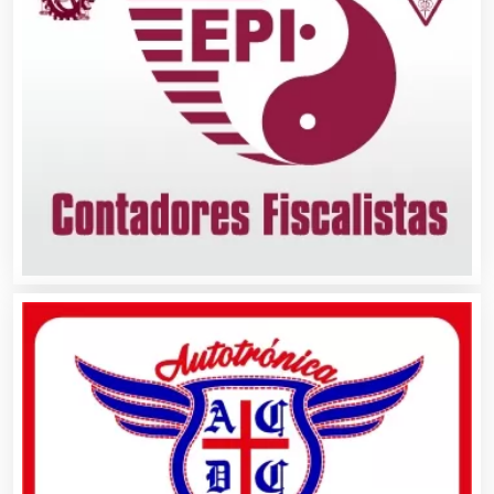
Automatización
Automóviles Nuevos y Usados
Autopartes Eléctricas
Avaluos
Balnearios
Bancos