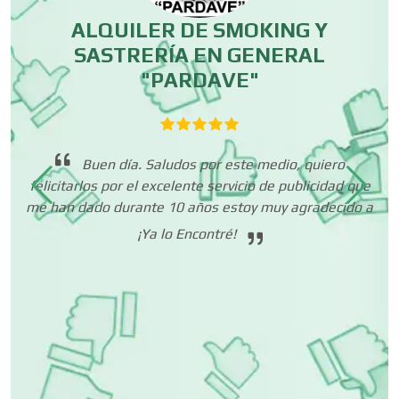
ALQUILER DE SMOKING Y
SASTRERÍA EN GENERAL
Centros de Espectáculos
"PARDAVE"
Centros de Nutrición
cer
se
 es
nu
Buen día. Saludos por este medio, quiero
to
felicitarlos por el excelente servicio de publicidad que
Centros Turísticos
ias
me han dado durante 10 años estoy muy agradecido a
¡Ya lo Encontré!
Cerrajerías
Cibercafés