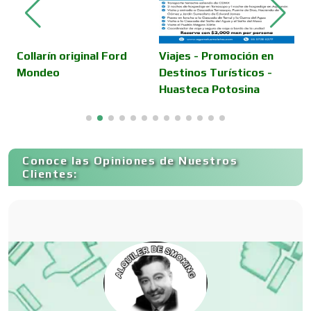
Camiones para Fletes
Collarín original Ford
Viajes - Promoción en
V
Mondeo
Destinos Turísticos -
D
Huasteca Potosina
E
Cancelería de Aluminio
Capacitación
Conoce las Opiniones de Nuestros
Clientes:
Carnicerías
Carpinterías
Centros Comerciales