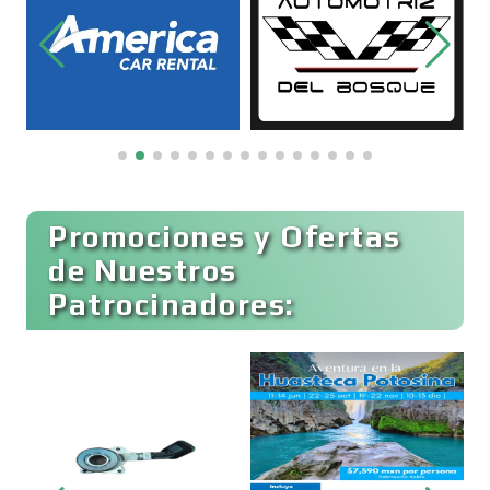
Bordados y Estampados
Boutiques
Buceo
Promociones y Ofertas
de Nuestros
Patrocinadores:
Cafeterías
Cajas de Ahorro
Cámaras de Comercio