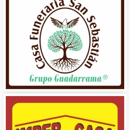
Autobuses
Automatización
Automóviles Nuevos y Usados
Autopartes Eléctricas
Avaluos
Balnearios