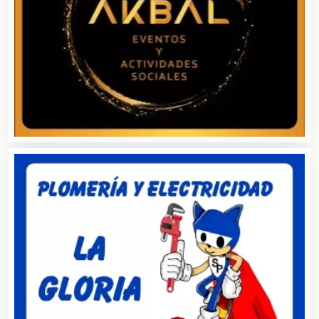
Aire Acondicionado
Alarmas
Albercas
Alimentos
Almacenaje
Alquiler de Autos