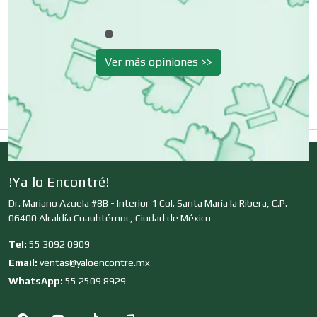
Clínicas de Belleza
Clínicas de Rehabilitación
Ver más opiniones >>
Clínicas y Hospitales
Clubes Deportivos
!Ya lo Encontré!
Dr. Mariano Azuela #8B - Interior 1 Col. Santa María la Ribera, C.P.
Cocinas Integrales
06400 Alcaldía Cuauhtémoc, Ciudad de México
Tel:
55 3092 0909
Email:
ventas@yaloencontre.mx
Combustibles y Lubricantes
WhatsApp:
55 2509 8929