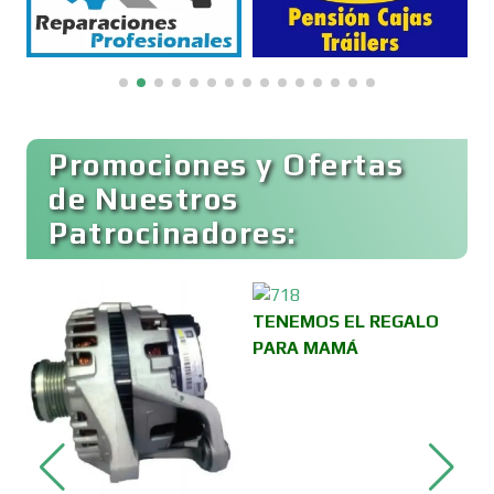
Boutiques
Buceo
Promociones y Ofertas
de Nuestros
Patrocinadores:
Cafeterías
Cajas de Ahorro
TENEMOS EL REGALO
PARA MAMÁ
Cámaras de Comercio
Camiones para Fletes