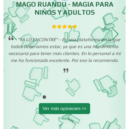
Centros de Espectáculos
MAGO RUANDU - MAGIA PARA
NIÑOS Y ADULTOS
Centros de Nutrición
 es
"YA LO ENCONTRÉ" - Es una plataforma en la que
Centros Turísticos
.
todos deberíamos estar, ya que es una herramienta
necesaria para tener más clientes. En lo personal a mí
me ha funcionado excelente. Por eso la recomiendo.
Cerrajerías
Cibercafés
Ver más opiniones >>
Clínicas de Belleza