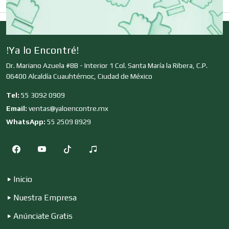
Clínicas de Rehabilitación
Clínicas y Hospitales
!Ya lo Encontré!
Dr. Mariano Azuela #8B - Interior 1 Col. Santa María la Ribera, C.P.
06400 Alcaldía Cuauhtémoc, Ciudad de México
Clubes Deportivos
Tel:
55 3092 0909
Email:
ventas@yaloencontre.mx
Cocinas Integrales
WhatsApp:
55 2509 8929
Combustibles y Lubricantes
Inicio
Nuestra Empresa
Compresores de aire
Anúnciate Gratis