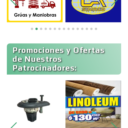
Bordados y Estampados
Boutiques
Buceo
Promociones y Ofertas
de Nuestros
Patrocinadores:
Cafeterías
Cajas de Ahorro
Cámaras de Comercio