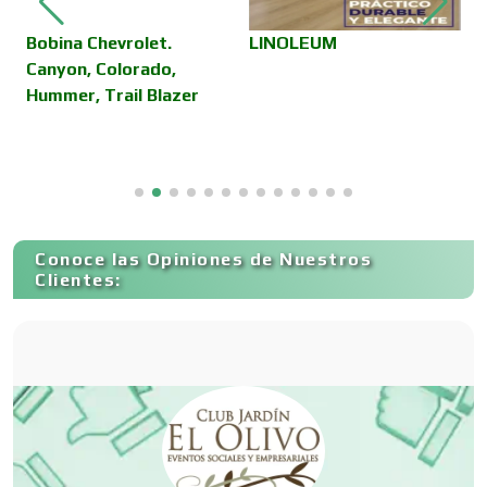
Camiones para Fletes
Bobina Chevrolet.
LINOLEUM
C
Canyon, Colorado,
Hummer, Trail Blazer
Cancelería de Aluminio
Capacitación
Conoce las Opiniones de Nuestros
Carnicerías
Clientes:
Carpinterías
Centros Comerciales