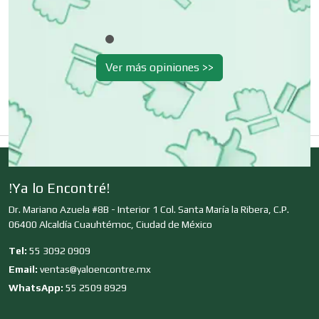
Clínicas de Rehabilitación
Ver más opiniones >>
Clínicas y Hospitales
Clubes Deportivos
!Ya lo Encontré!
Cocinas Integrales
Dr. Mariano Azuela #8B - Interior 1 Col. Santa María la Ribera, C.P.
06400 Alcaldía Cuauhtémoc, Ciudad de México
Combustibles y Lubricantes
Tel:
55 3092 0909
Email:
ventas@yaloencontre.mx
WhatsApp:
55 2509 8929
Compresores de aire