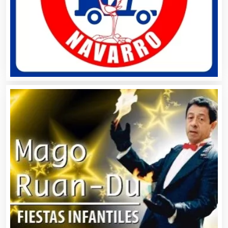
Aire Acondicionado
Alarmas
Albercas
Alimentos
Almacenaje
Alquiler de Autos