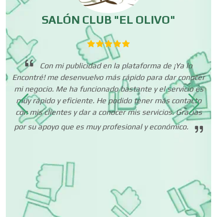
Centros de Espectáculos
ES
SALÓN CLUB "EL OLIVO"
Centros de Nutrición
 lo
Con mi publicidad en la plataforma de ¡Ya lo
ar
Encontré! me desenvuelvo más rápido para dar conocer
Centros Turísticos
 a
mi negocio. Me ha funcionado bastante y el servicio es
ha
ue
muy rápido y eficiente. He podido tener más contacto
es
con mis clientes y dar a conocer mis servicios. Gracias
co
 de
Cerrajerías
por su apoyo que es muy profesional y económico.
 un
in
dió
Cibercafés
r
uir
Clínicas de Belleza