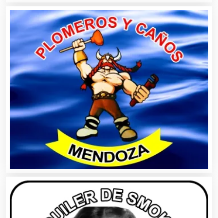
Avaluos
Balnearios
Bancos
Banquetes
Bares y Cantinas
Basculas