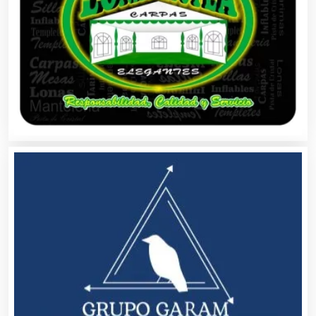
Aseguradoras
Asesores Técnicos
Asesoría Fiscal
Asilos
Asociaciones Civiles
Asociaciones Empresariales