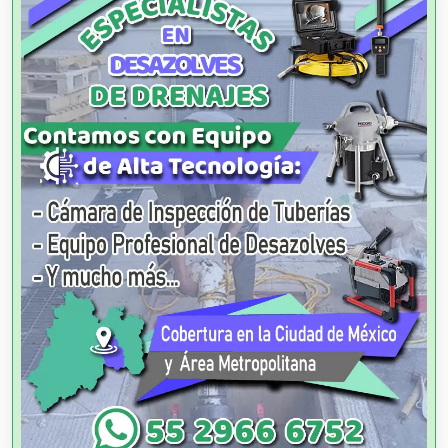
Agricultura y Ganadería
Agua Purificada
Aire Acondicionado
Alarmas
Albercas