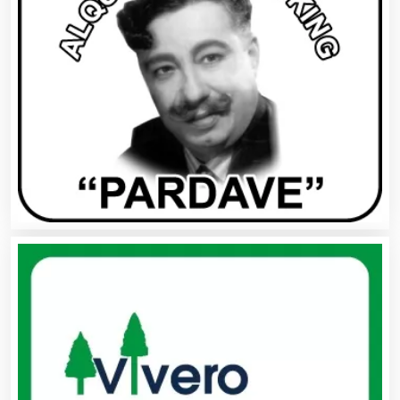
Bebidas
Belleza
Bordados y Estampados
Boutiques
Buceo
Cafeterías