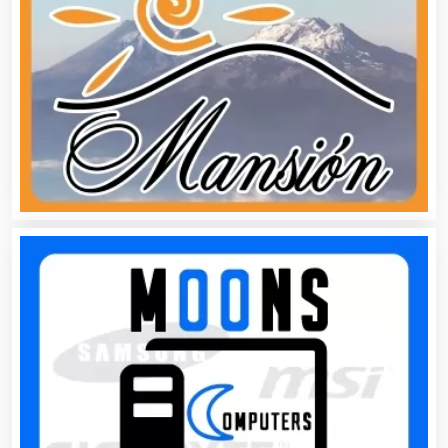
Automatización
Automóviles Nuevos y Usados
Autopartes Eléctricas
Avaluos
Balnearios
Bancos