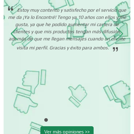
ños
Estoy muy contento y satisfecho por el servicio que
Centros de Nutrición
ad
me da ¡Ya lo Encontré! Tengo ya 10 años con ellos y me
E
tes
gusta, ya que he podido aumentar mi cartera de
f
clientes y que mis productos tengan más difusión,
n
Centros Turísticos
además de que me llegan mensajes cuando un cliente
r
co
visita mi perfil. Gracias y éxito para ambos.
po
co
Cerrajerías
Cibercafés
pa
Clínicas de Belleza
Clínicas de Rehabilitación
Ver más opiniones >>