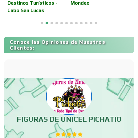
Destinos Turísticos -
Mondeo
Cabo San Lucas
Cancelería de Aluminio
Capacitación
Conoce las Opiniones de Nuestros
Clientes:
Carnicerías
Carpinterías
Centros Comerciales
FIGURAS DE UNICEL PICHATIO
E
Centros de Espectáculos