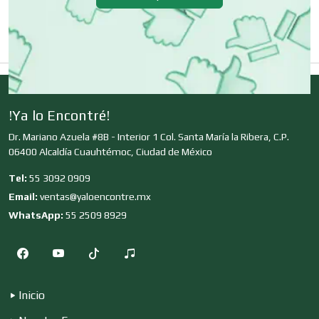
Clínicas y Hospitales
Clubes Deportivos
!Ya lo Encontré!
Dr. Mariano Azuela #8B - Interior 1 Col. Santa María la Ribera, C.P.
Cocinas Integrales
06400 Alcaldía Cuauhtémoc, Ciudad de México
Tel:
55 3092 0909
Email:
ventas@yaloencontre.mx
Combustibles y Lubricantes
WhatsApp:
55 2509 8929
Compresores de aire
Inicio
Computadoras