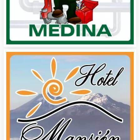
Automóviles Nuevos y Usados
Autopartes Eléctricas
Avaluos
Balnearios
Bancos
Banquetes