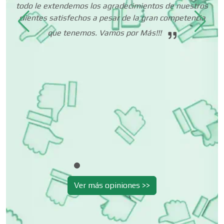
 es
todo le extendemos los agradecimientos de nuestros
to
clientes satisfechos a pesar de la gran competencia
Centros Turísticos
ias
que tenemos. Vamos por Más!!!
Cerrajerías
Cibercafés
Clínicas de Belleza
Clínicas de Rehabilitación
Ver más opiniones >>
Clínicas y Hospitales