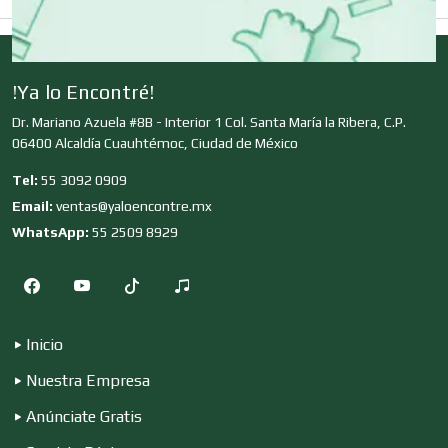
Clubes Deportivos
!Ya lo Encontré!
Dr. Mariano Azuela #8B - Interior 1 Col. Santa María la Ribera, C.P.
Cocinas Integrales
06400 Alcaldía Cuauhtémoc, Ciudad de México
Tel:
55 3092 0909
Email:
ventas@yaloencontre.mx
Combustibles y Lubricantes
WhatsApp:
55 2509 8929
Compresores de aire
Inicio
Computadoras
Nuestra Empresa
Anúnciate Gratis
Conferencias Empresariales