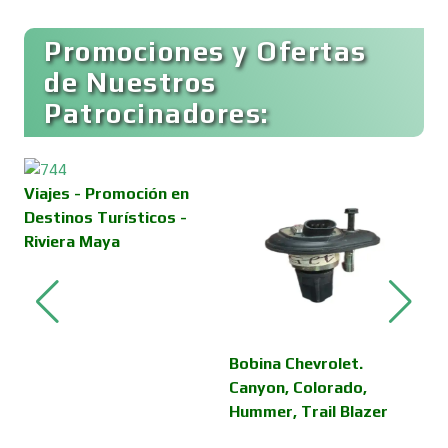
Buceo
Promociones y Ofertas
de Nuestros
Patrocinadores:
Cafeterías
Cajas de Ahorro
Viajes - Promoción en
Destinos Turísticos -
Riviera Maya
Cámaras de Comercio
Camiones para Fletes
Bobina Chevrolet.
C
Canyon, Colorado,
E
Hummer, Trail Blazer
Y
Cancelería de Aluminio