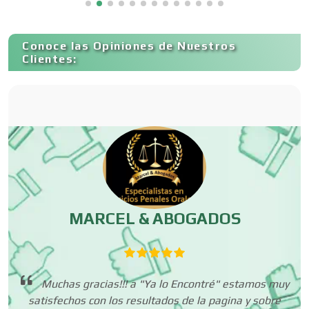
Capacitación
Conoce las Opiniones de Nuestros
Clientes:
Carnicerías
Carpinterías
Centros Comerciales
MARCEL & ABOGADOS
Centros de Espectáculos
Muchas gracias!!! a "Ya lo Encontré" estamos muy
Centros de Nutrición
cer
satisfechos con los resultados de la pagina y sobre
p