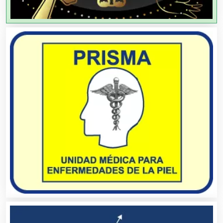
Agricultores
Agricultura y Ganadería
Agua Purificada
Aire Acondicionado
Alarmas
Albercas