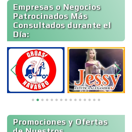
Empresas o Negocios
Basculas
Patrocinados Más
Consultados durante el
Bebidas
Día:
Belleza
Bordados y Estampados
Boutiques
Buceo
Promociones y Ofertas
de Nuestros