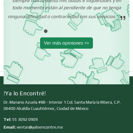
siempre han resuelto mis dudas e inquietudes y en
todo momento están al pendiente de que no tenga
Cerrajerías
ninguna dificultad o contrariedad con sus servicios.
Cibercafés
Ver más opiniones >>
Clínicas de Belleza
Clínicas de Rehabilitación
!Ya lo Encontré!
Dr. Mariano Azuela #8B - Interior 1 Col. Santa María la Ribera, C.P.
Clínicas y Hospitales
06400 Alcaldía Cuauhtémoc, Ciudad de México
Tel:
55 3092 0909
Clubes Deportivos
Email:
ventas@yaloencontre.mx