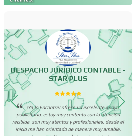
Carnicerías
Carpinterías
Centros Comerciales
DESPACHO JURÍDICO CONTABLE -
STAR PLUS
Centros de Espectáculos
muy
Centros de Nutrición
e
¡Ya lo Encontré! ofrece un excelente apoyo
os
publicitario, estoy muy contento con la atención
ia
fo
recibida, son muy atentos y profesionales, desde el
Centros Turísticos
inicio me han orientado de manera muy amable,