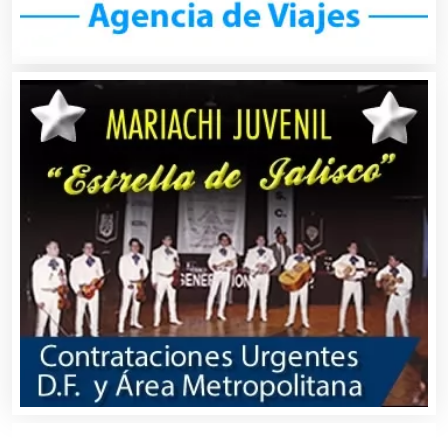
Autopartes Eléctricas
Avaluos
Balnearios
Bancos
Banquetes
Bares y Cantinas