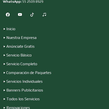
WhatsApp:
55 2509 8929
Cocinas Integrales
Inicio
Combustibles y Lubricantes
Nuestra Empresa
Anúnciate Gratis
Compresores de aire
Servicio Básico
Servicio Completo
Computadoras
Comparación de Paquetes
Servicios Individuales
Conferencias Empresariales
Banners Publicitarios
Todos los Servicios
Construcciones en General
Renovaciones