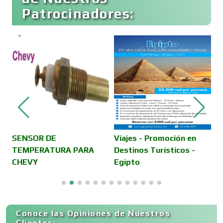
Patrocinadores:
Cafeterías
Cajas de Ahorro
Cámaras de Comercio
Camiones para Fletes
SENSOR DE
Viajes - Promoción en
B
TEMPERATURA PARA
Destinos Turísticos -
C
CHEVY
Egipto
H
Cancelería de Aluminio
Capacitación
Conoce las Opiniones de Nuestros
Clientes: