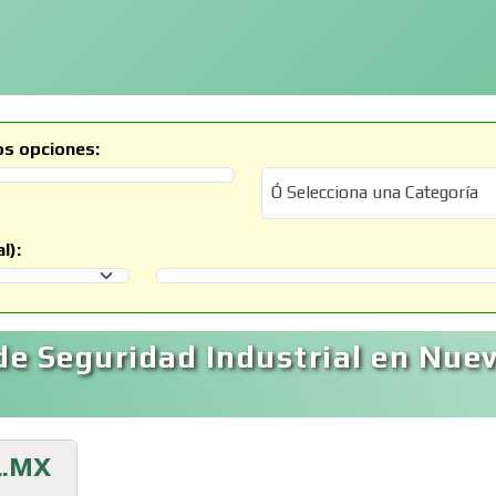
os opciones:
Ó Selecciona una Categoría
Ó Selecciona una Categoría
l):
Selecciona un Municipio
de Seguridad Industrial en Nue
L.MX