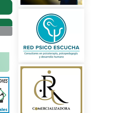
na
ados