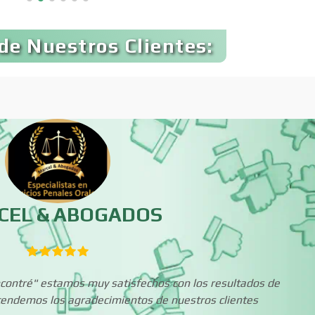
Banquetes
Bares y Cantinas
de Nuestros Clientes:
Bebidas
Belleza
Boutiques
Buceo
Cajas de Ahorro
Cámaras de Comer
CEL & ABOGADOS
Cancelería de Aluminio
Capacitación
Encontré" estamos muy satisfechos con los resultados de
Carpinterías
Centros Comercia
xtendemos los agradecimientos de nuestros clientes