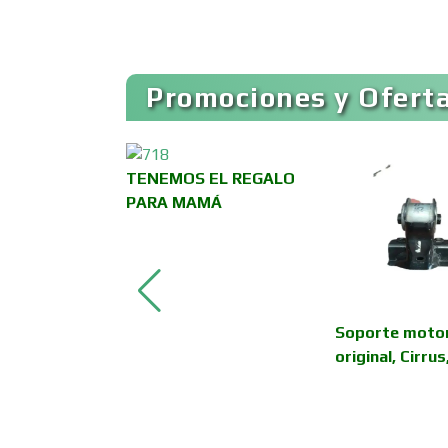
Artículos para el Hogar
Promociones y Oferta
Artículos Publicitarios
TENEMOS EL REGALO
Asesoría Fiscal
PARA MAMÁ
Asociaciones
Empresariales
ador cristal
Soporte moto
Autobuses
ition
original, Cirru
Autopartes Eléctricas