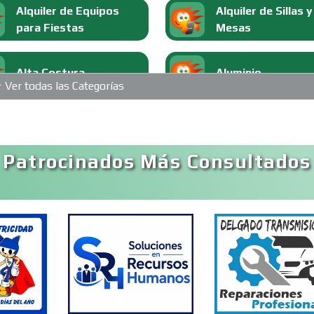
Alquiler de Equipos
Alquiler de Sillas y
para Fiestas
Mesas
Alta Costura
Aluminio
Ver todas las Categorías
Análisis Clínicos
Análisis de Aguas
 Patrocinados Más Consultados
Aparatos y Equipos
Arquitectos
Eléctricos
Artesanías
Artículos de Ofici
Artículos Deportivos
Artículos Import