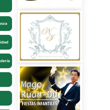
anza
cidad
adería