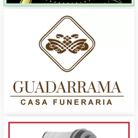
Agricultores
Agricultura y Ganadería
Agua Purificada
Aire Acondicionado
Alarmas
Albercas