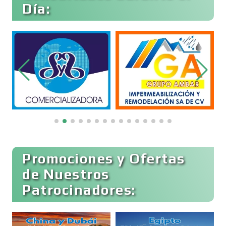
Día:
Belleza
Bordados y Estampados
Boutiques
Buceo
Promociones y Ofertas
de Nuestros
Patrocinadores:
Cafeterías