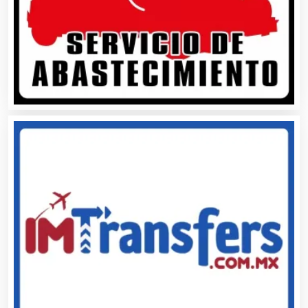
Asesores Técnicos
Asesoría Fiscal
Asilos
Asociaciones Civiles
Asociaciones Empresariales
Audio, Sonido e Iluminación