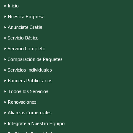
Inicio
Combustibles y Lubricantes
Nuestra Empresa
Anúnciate Gratis
Compresores de aire
Servicio Básico
Servicio Completo
Computadoras
Comparación de Paquetes
Servicios Individuales
Conferencias Empresariales
Banners Publicitarios
Todos los Servicios
Construcciones en General
Renovaciones
Alianzas Comerciales
Contadores
Intégrate a Nuestro Equipo