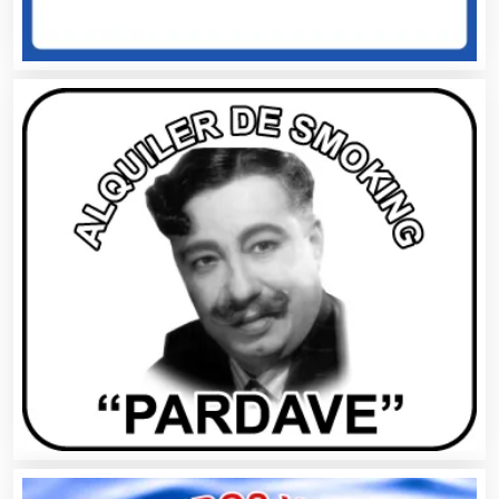
Audios para Eventos
Autobuses
Automatización
Automóviles Nuevos y Usados
Autopartes Eléctricas
Avaluos