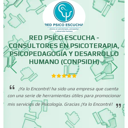
Carpinterías
Centros Comerciales
RED PSICO ESCUCHA -
CONSULTORES EN PSICOTERAPIA,
Centros de Espectáculos
PSICOPEDAGOGÍA Y DESARROLLO
HUMANO (CONPSIDH)
er
Centros de Nutrición
do
c
de
¡Ya lo Encontré! ha sido una empresa que cuenta
Centros Turísticos
con una serie de herramientas útiles para promocionar
mis servicios de Psicología. Gracias ¡Ya lo Encontré!
Cerrajerías