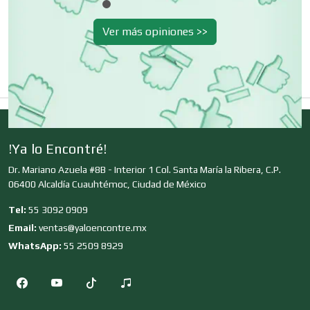
Cibercafés
Ver más opiniones >>
Clínicas de Belleza
Clínicas de Rehabilitación
!Ya lo Encontré!
Dr. Mariano Azuela #8B - Interior 1 Col. Santa María la Ribera, C.P.
Clínicas y Hospitales
06400 Alcaldía Cuauhtémoc, Ciudad de México
Tel:
55 3092 0909
Clubes Deportivos
Email:
ventas@yaloencontre.mx
WhatsApp:
55 2509 8929
Cocinas Integrales