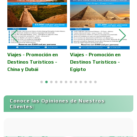
Cajas de Ahorro
Cámaras de Comercio
Camiones para Fletes
E
Viajes - Promoción en
Viajes - Promoción en
S
Destinos Turísticos -
Destinos Turísticos -
T
China y Dubái
Egipto
C
Cancelería de Aluminio
Capacitación
Conoce las Opiniones de Nuestros
Clientes:
Carnicerías