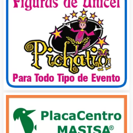
Autobuses
Automatización
Automóviles Nuevos y Usados
Autopartes Eléctricas
Avaluos
Balnearios