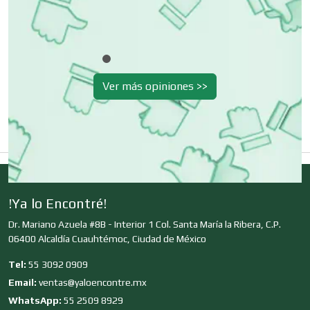
Clínicas de Rehabilitación
Ver más opiniones >>
Clínicas y Hospitales
Clubes Deportivos
!Ya lo Encontré!
Cocinas Integrales
Dr. Mariano Azuela #8B - Interior 1 Col. Santa María la Ribera, C.P.
06400 Alcaldía Cuauhtémoc, Ciudad de México
Combustibles y Lubricantes
Tel:
55 3092 0909
Email:
ventas@yaloencontre.mx
WhatsApp:
55 2509 8929
Compresores de aire