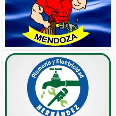
Aire Acondicionado
Alarmas
Albercas
Alimentos
Almacenaje
Alquiler de Autos