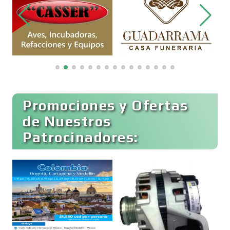
Bordados y Estampados
Boutiques
Buceo
Promociones y Ofertas
de Nuestros
Patrocinadores:
Cafeterías
Cajas de Ahorro
Cámaras de Comercio