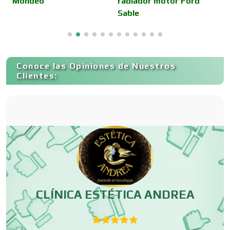
Mondeo
radiador motor Ford
S
Sable
Cancelería de Aluminio
Capacitación
Conoce las Opiniones de Nuestros
Clientes:
Carnicerías
Carpinterías
Centros Comerciales
CLÍNICA ESTÉTICA ANDREA
Centros de Espectáculos