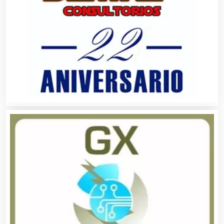
Automatización
Automóviles Nuevos y Usados
Autopartes Eléctricas
Avaluos
Balnearios
Bancos