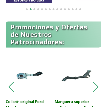
Boutiques
Buceo
Promociones y Ofertas
de Nuestros
Patrocinadores:
Cafeterías
Cajas de Ahorro
Cámaras de Comercio
Camiones para Fletes
Collarín original Ford
Manguera superior
A