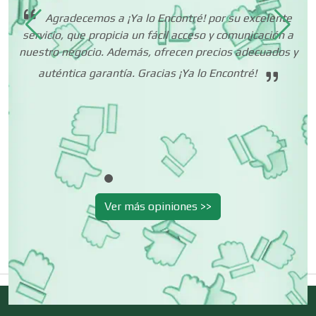
er
Agradecemos a ¡Ya lo Encontré! por su excelente
Centros de Nutrición
do
servicio, que propicia un fácil acceso y comunicación a
me
nuestro negocio. Además, ofrecen precios adecuados y
auténtica garantía. Gracias ¡Ya lo Encontré!
Centros Turísticos
ad
Cerrajerías
Cibercafés
Ver más opiniones >>
Clínicas de Belleza
Clínicas de Rehabilitación