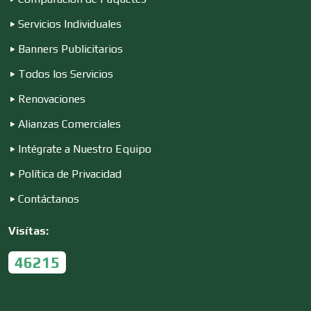
Servicios Individuales
Conferencias Empresariales
Banners Publicitarios
Todos los Servicios
Construcciones en General
Renovaciones
Alianzas Comerciales
Contadores
Intégrate a Nuestro Equipo
Política de Privacidad
Control de Plagas
Contáctanos
Visítas:
Conversiones Automotrices
46215
Copiadoras