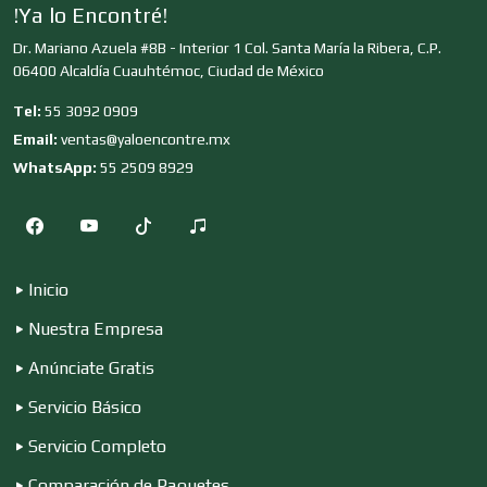
!Ya lo Encontré!
Dr. Mariano Azuela #8B - Interior 1 Col. Santa María la Ribera, C.P.
Clínicas y Hospitales
06400 Alcaldía Cuauhtémoc, Ciudad de México
Tel:
55 3092 0909
Clubes Deportivos
Email:
ventas@yaloencontre.mx
WhatsApp:
55 2509 8929
Cocinas Integrales
Inicio
Combustibles y Lubricantes
Nuestra Empresa
Anúnciate Gratis
Compresores de aire
Servicio Básico
Servicio Completo
Computadoras
Comparación de Paquetes