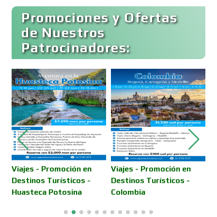
Clubes Deportivos
Promociones y Ofertas
de Nuestros
Patrocinadores:
Cocinas Integrales
Combustibles y Lubricantes
Compresores de aire
Computadoras
Viajes - Promoción en
Viajes - Promoción en
C
Destinos Turísticos -
Destinos Turísticos -
M
Huasteca Potosina
Colombia
Conferencias Empresariales