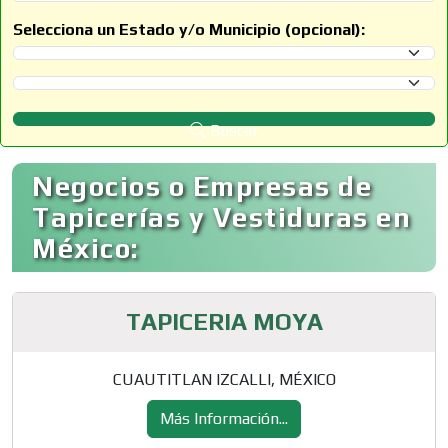
Selecciona un Estado y/o Municipio (opcional):
Selecciona un Estado
Selecciona un Municipio
Buscar
Negocios o Empresas de
Tapicerías y Vestiduras en
México:
TAPICERIA MOYA
CUAUTITLAN IZCALLI, MÉXICO
Más Información...