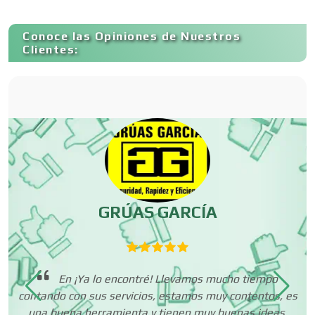
Construcciones en General
Conoce las Opiniones de Nuestros
Clientes:
Contadores
Control de Plagas
Conversiones Automotrices
GRÚAS GARCÍA
Copiadoras
En ¡Ya lo encontré! Llevamos mucho tiempo
Cortinas, Persianas y Alfombras
contando con sus servicios, estamos muy contentos, es
dan
una buena herramienta y tienen muy buenas ideas.