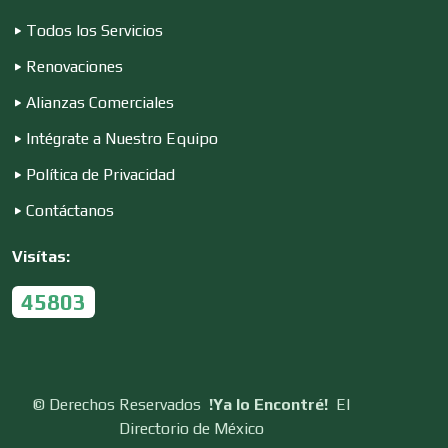
Todos los Servicios
Editores
Renovaciones
Alianzas Comerciales
Electricidad y Plomería
Intégrate a Nuestro Equipo
Política de Privacidad
Electrodomésticos
Contáctanos
Visítas:
Electrónica
45803
Elevadores y Ascensores
©
Derechos Reservados
!Ya lo Encontré!
El
Directorio de México
Empaques y Embalajes