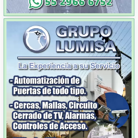
Alquiler de Trajes de Etiqueta
Alta Costura
Aluminio
Ambulancias
Análisis Clínicos
Análisis de Aguas