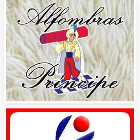
Basculas
Bebidas
Belleza
Bordados y Estampados
Boutiques
Buceo