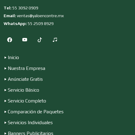
Tel:
55 3092 0909
Depósitos Dentales
Email:
ventas@yaloencontre.mx
WhatsApp:
55 2509 8929
Dermatólogos
Inicio
Desarrollo de Software
Nuestra Empresa
Anúnciate Gratis
Desperdicios Industriales
Servicio Básico
Servicio Completo
Dulcerías
Comparación de Paquetes
Servicios Individuales
Edecanes
Banners Publicitarios