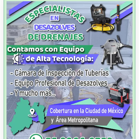
Albercas
Alimentos
Almacenaje
Alquiler de Autos
Alquiler de Equipos para Fiestas
Alquiler de Sillas y Mesas