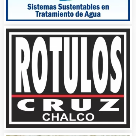
Autopartes Eléctricas
Avaluos
Balnearios
Bancos
Banquetes
Bares y Cantinas