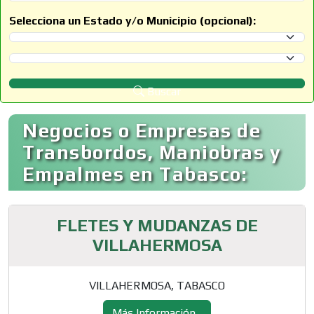
Selecciona un Estado y/o Municipio (opcional):
Selecciona un Estado
Selecciona un Municipio
Buscar
Negocios o Empresas de
Transbordos, Maniobras y
Empalmes en Tabasco:
FLETES Y MUDANZAS DE
VILLAHERMOSA
VILLAHERMOSA, TABASCO
Más Información...