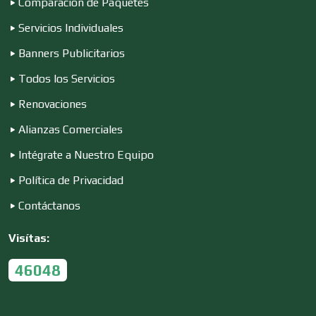
Comparación de Paquetes
Servicios Individuales
Conferencias Empresariales
Banners Publicitarios
Todos los Servicios
Construcciones en General
Renovaciones
Alianzas Comerciales
Contadores
Intégrate a Nuestro Equipo
Política de Privacidad
Control de Plagas
Contáctanos
Visítas:
Conversiones Automotrices
46048
Copiadoras