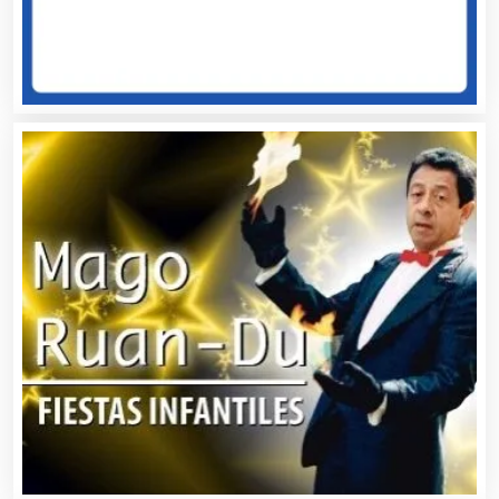
Alarmas
Albercas
Alimentos
Almacenaje
Alquiler de Autos
Alquiler de Equipos para Fiestas