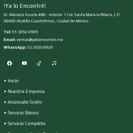
!Ya lo Encontré!
Dr. Mariano Azuela #8B - Interior 1 Col. Santa María la Ribera, C.P.
Clínicas y Hospitales
06400 Alcaldía Cuauhtémoc, Ciudad de México
Tel:
55 3092 0909
Clubes Deportivos
Email:
ventas@yaloencontre.mx
WhatsApp:
55 2509 8929
Cocinas Integrales
Inicio
Combustibles y Lubricantes
Nuestra Empresa
Anúnciate Gratis
Compresores de aire
Servicio Básico
Servicio Completo
Computadoras