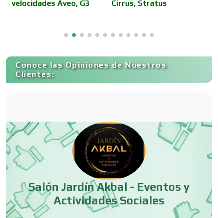
velocidades Aveo, G3
Cirrus, Stratus
D
C
Cancelería de Aluminio
Capacitación
Conoce las Opiniones de Nuestros
Clientes:
Carnicerías
Carpinterías
Centros Comerciales
Salón Jardín Akbal - Eventos y
Actividades Sociales
Centros de Espectáculos