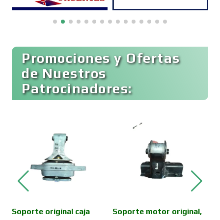
Boutiques
Buceo
Promociones y Ofertas
de Nuestros
Patrocinadores:
Cafeterías
Cajas de Ahorro
Cámaras de Comercio
Camiones para Fletes
Soporte original caja
Soporte motor original,
V