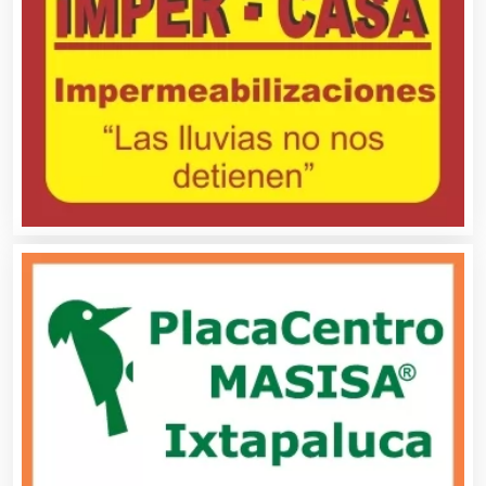
Automatización
Automóviles Nuevos y Usados
Autopartes Eléctricas
Avaluos
Balnearios
Bancos