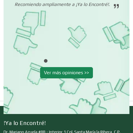
Recomiendo ampliamente a ¡Ya lo Encontré!.
Cromadoras
Decoración de Interiores
Dentistas
Ver más opiniones >>
Deportes
Depósitos Dentales
Dermatólogos
!Ya lo Encontré!
Dr. Mariano Azuela #8B - Interior 1 Col. Santa María la Ribera, C.P.