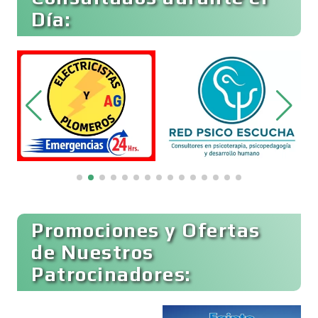
Día:
Clínicas de Belleza
Clínicas de Rehabilitación
Clínicas y Hospitales
Clubes Deportivos
Promociones y Ofertas
de Nuestros
Cocinas Integrales
Patrocinadores: