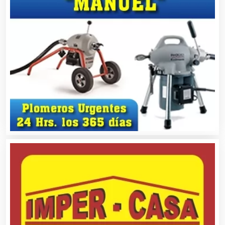
Balnearios
Bancos
Banquetes
Bares y Cantinas
Basculas
Bebidas