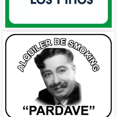
Asesores Técnicos
Asesoría Fiscal
Asilos
Asociaciones Civiles
Asociaciones Empresariales
Audio, Sonido e Iluminación