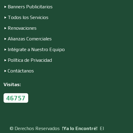
Banners Publicitarios
Electrodomésticos
Todos los Servicios
Renovaciones
Electrónica
Alianzas Comerciales
Intégrate a Nuestro Equipo
Elevadores y Ascensores
Política de Privacidad
Contáctanos
Empaques y Embalajes
Visítas:
46757
Empresas de Limpieza
Energía Solar
©
Derechos Reservados
!Ya lo Encontré!
El