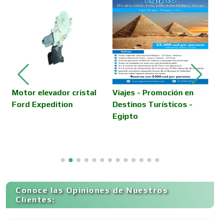
Combustibles y Lubricantes
V
D
R
Compresores de aire
Computadoras
Motor elevador cristal
Viajes - Promoción en
Ford Expedition
Destinos Turísticos -
Conferencias Empresariales
Egipto
Construcciones en General
Contadores
Conoce las Opiniones de Nuestros
Clientes: