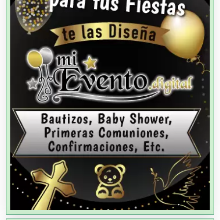
Agua Purificada
Aire Acondicionado
Alarmas
Albercas
Alimentos
Almacenaje