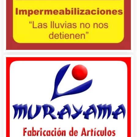
Belleza
Bordados y Estampados
Boutiques
Buceo
Cafeterías
Cajas de Ahorro