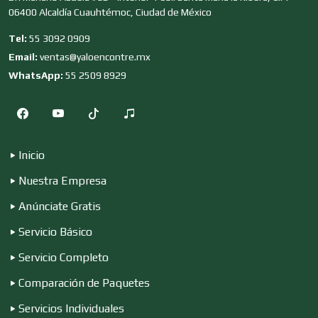
06400 Alcaldía Cuauhtémoc, Ciudad de México
Desarrollo de Software
Tel:
55 3092 0909
Email:
ventas@yaloencontre.mx
Desperdicios Industriales
WhatsApp:
55 2509 8929
Dulcerías
Inicio
Nuestra Empresa
Edecanes
Anúnciate Gratis
Servicio Básico
Editores
Servicio Completo
Comparación de Paquetes
Electricidad y Plomería
Servicios Individuales