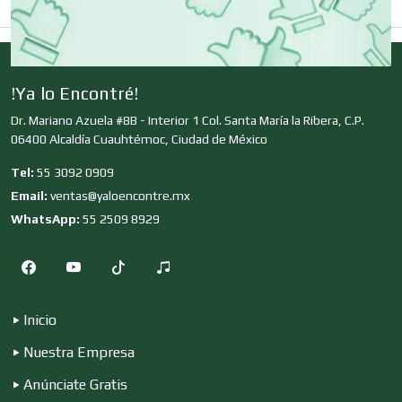
Clínicas de Rehabilitación
!Ya lo Encontré!
Dr. Mariano Azuela #8B - Interior 1 Col. Santa María la Ribera, C.P.
Clínicas y Hospitales
06400 Alcaldía Cuauhtémoc, Ciudad de México
Tel:
55 3092 0909
Clubes Deportivos
Email:
ventas@yaloencontre.mx
WhatsApp:
55 2509 8929
Cocinas Integrales
Inicio
Combustibles y Lubricantes
Nuestra Empresa
Anúnciate Gratis
Compresores de aire