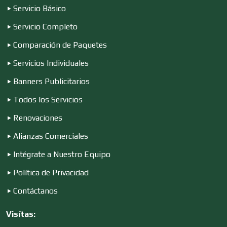
Servicio Básico
Servicio Completo
Computadoras
Comparación de Paquetes
Servicios Individuales
Conferencias Empresariales
Banners Publicitarios
Todos los Servicios
Construcciones en General
Renovaciones
Alianzas Comerciales
Contadores
Intégrate a Nuestro Equipo
Política de Privacidad
Control de Plagas
Contáctanos
Visítas: