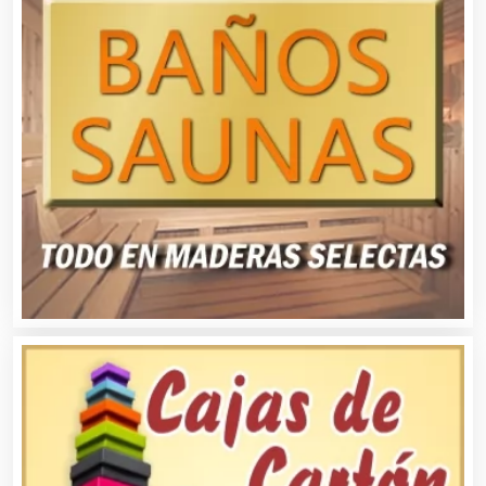
Autobuses
Automatización
Automóviles Nuevos y Usados
Autopartes Eléctricas
Avaluos
Balnearios