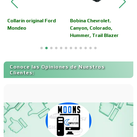
Camiones para Fletes
Collarín original Ford
Bobina Chevrolet.
V
Mondeo
Canyon, Colorado,
D
Hummer, Trail Blazer
C
Cancelería de Aluminio
Capacitación
Conoce las Opiniones de Nuestros
Clientes:
Carnicerías
Carpinterías
Centros Comerciales