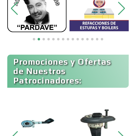
Bordados y Estampados
Boutiques
Buceo
Promociones y Ofertas
de Nuestros
Patrocinadores:
Cafeterías
Cajas de Ahorro
Cámaras de Comercio